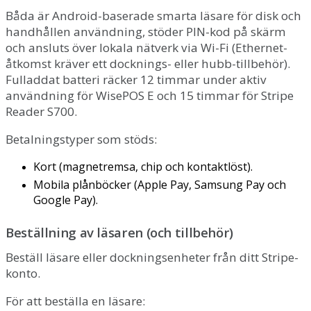
B
å
da
ä
r
Android
-
baserade
smarta
l
ä
sare
f
ö
r
disk
och
handh
å
llen
anv
ä
ndning
,
st
ö
der
PIN
-
kod
p
å
sk
ä
rm
och
ansluts
ö
ver
lokala
n
ä
tverk
via
Wi
-
Fi
(
Ethernet
-
å
tkomst
kr
ä
ver
ett
docknings
-
eller
hubb
-
tillbeh
ö
r
)
.
Fulladdat
batteri
r
ä
cker
12
timmar
under
aktiv
anv
ä
ndning
f
ö
r
WisePOS
E
och
15
timmar
f
ö
r
Stripe
Reader
S700
.
Betalningstyper
som
st
ö
ds
:
Kort
(
magnetremsa
,
chip
och
kontaktl
ö
st
)
.
Mobila
pl
å
nb
ö
cker
(
Apple
Pay
,
Samsung
Pay
och
Google
Pay
)
.
Best
ä
llning
av
l
ä
saren
(
och
tillbeh
ö
r
)
Best
ä
ll
l
ä
sare
eller
dockningsenheter
fr
å
n
ditt
Stripe
-
konto
.
F
ö
r
att
best
ä
lla
en
l
ä
sare
: