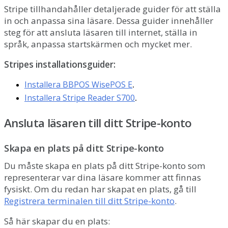
Stripe
tillhandah
å
ller
detaljerade
guider
f
ö
r
att
st
ä
lla
in
och
anpassa
sina
l
ä
sare
.
Dessa
guider
inneh
å
ller
steg
f
ö
r
att
ansluta
l
ä
saren
till
internet
,
st
ä
lla
in
spr
å
k
,
anpassa
startsk
ä
rmen
och
mycket
mer
.
Stripes
installationsguider
:
Installera
BBPOS
WisePOS
E
.
Installera
Stripe
Reader
S700
.
Ansluta
l
ä
saren
till
ditt
Stripe
-
konto
Skapa
en
plats
p
å
ditt
Stripe
-
konto
Du
m
å
ste
skapa
en
plats
p
å
ditt
Stripe
-
konto
som
representerar
var
dina
l
ä
sare
kommer
att
finnas
fysiskt
.
Om
du
redan
har
skapat
en
plats
,
g
å
till
Registrera
terminalen
till
ditt
Stripe
-
konto
.
S
å
h
ä
r
skapar
du
en
plats
: