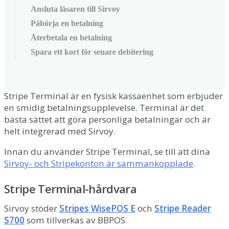
Ansluta läsaren till Sirvoy
Påbörja en betalning
Återbetala en betalning
Spara ett kort för senare debitering
Stripe
Terminal
ä
r
en
fysisk
kassaenhet
som
erbjuder
en
smidig
betalningsupplevelse
.
Terminal
ä
r
det
b
ä
sta
s
ä
ttet
att
g
ö
ra
personliga
betalningar
och
ä
r
helt
integrerad
med
Sirvoy
.
Innan
du
anv
ä
nder
Stripe
Terminal
,
se
till
att
dina
Sirvoy
-
och
Stripekonton
ä
r
sammankopplade
.
Stripe
Terminal
-
h
å
rdvara
Sirvoy
st
ö
der
Stripes
WisePOS
E
och
Stripe
Reader
S700
som
tillverkas
av
BBPOS
.