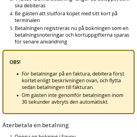
ska
debiteras
Be
g
ä
sten
att
slutf
ö
ra
k
ö
pet
med
sitt
kort
p
å
terminalen
Betalningen
registreras
nu
p
å
bokningen
som
en
betalningsnoteringar
och
kortuppgifterna
sparas
f
ö
r
senare
anv
ä
ndning
OBS
!
F
ö
r
betalningar
p
å
en
faktura
,
debitera
f
ö
rst
kortet
enligt
beskrivningen
ovan
,
och
flytta
sedan
betalningen
till
fakturan
.
Om
g
ä
sten
inte
genomf
ö
r
betalningen
inom
30
sekunder
avbryts
den
automatiskt
.
Å
terbetala
en
betalning
Ö
ppna
en
bokning
i
Sirvoy