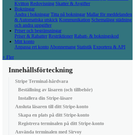
Kvitton
Redovisning
Skatter & Avgifter
Bokningar
Ändra i bokningar
Titta på bokningar
Mallar för meddelanden
& Automatiska utskick
Kommunikation
Schemalägg städning
och andra uppgifter
Priser och begränsningar
Priser & Rabatter
Restriktioner
Rabatt- & bokningskod
Mitt konto
Anpassa ert konto
Abonnemang
Statistik
Exportera & API
+ Fler
Innehållsförteckning
Stripe Terminal-hårdvara
Beställning av läsaren (och tillbehör)
Installera din Stripe-läsare
Ansluta läsaren till ditt Stripe-konto
Skapa en plats på ditt Stripe-konto
Registrera terminalen på ditt Stripe-konto
Använda terminalen med Sirvoy