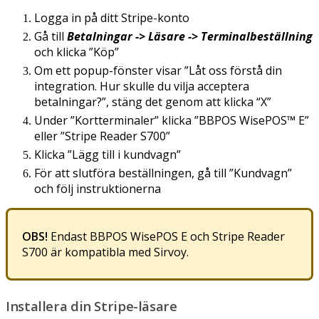
Logga
in
p
å
ditt
Stripe
-
konto
G
å
till
Betalningar
-
>
L
ä
sare
-
>
Terminalbest
ä
llning
och
klicka
”
K
ö
p
”
Om
ett
popup
-
f
ö
nster
visar
”
L
å
t
oss
f
ö
rst
å
din
integration
.
Hur
skulle
du
vilja
acceptera
betalningar
?
”
,
st
ä
ng
det
genom
att
klicka
“
X
”
Under
”
Kortterminaler
”
klicka
”
BBPOS
WisePOS
™
E
”
eller
”
Stripe
Reader
S700
”
Klicka
”
L
ä
gg
till
i
kundvagn
”
F
ö
r
att
slutf
ö
ra
best
ä
llningen
,
g
å
till
”
Kundvagn
”
och
f
ö
lj
instruktionerna
OBS
!
Endast
BBPOS
WisePOS
E
och
Stripe
Reader
S700
ä
r
kompatibla
med
Sirvoy
.
Installera
din
Stripe
-
l
ä
sare