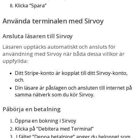
Klicka
“
Spara
”
Anv
ä
nda
terminalen
med
Sirvoy
Ansluta
l
ä
saren
till
Sirvoy
L
ä
saren
uppt
ä
cks
automatiskt
och
ansluts
f
ö
r
anv
ä
ndning
med
Sirvoy
n
ä
r
b
å
da
dessa
villkor
ä
r
uppfyllda
:
Ditt
Stripe
-
konto
ä
r
kopplat
till
ditt
Sirvoy
-
konto
,
och
.
Din
l
ä
sare
ä
r
p
å
slagen
och
ansluten
till
internet
p
å
samma
n
ä
tverk
som
du
k
ö
r
Sirvoy
.
P
å
b
ö
rja
en
betalning
Ö
ppna
en
bokning
i
Sirvoy
Klicka
p
å
“
Debitera
med
Terminal
”
I
f
ä
ltet
”
Denna
betalning
”
anger
du
beloppet
som