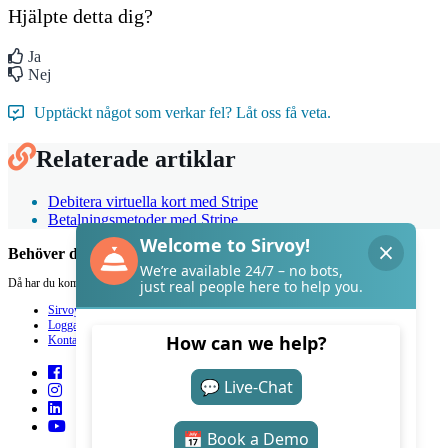
Hjälpte detta dig?
Ja
Nej
Upptäckt något som verkar fel? Låt oss få veta.
Relaterade artiklar
Debitera virtuella kort med Stripe
Betalningsmetoder med Stripe
Behöver du hjälp med Sirvoy?
Då har du kommit rätt.
Sirvoy
Logga in
Kontakt