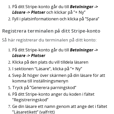
P
å
ditt
Stripe
-
konto
g
å
r
du
till
Betalningar
-
>
L
ä
sare
-
>
Platser
och
klickar
p
å
”
+
Ny
”
Fyll
i
platsinformationen
och
klicka
p
å
”
Spara
”
Registrera
terminalen
p
å
ditt
Stripe
-
konto
S
å
h
ä
r
registrerar
du
terminalen
p
å
ditt
konto
:
P
å
ditt
Stripe
-
konto
g
å
r
du
till
Betalningar
-
>
L
ä
sare
-
>
Platser
Klicka
p
å
den
plats
du
vill
tilldela
l
ä
saren
I
sektionen
“
L
ä
sare
”
,
klicka
p
å
”
+
Ny
”
Svep
å
t
h
ö
ger
ö
ver
sk
ä
rmen
p
å
din
l
ä
sare
f
ö
r
att
komma
till
inst
ä
llningsmenyn
Tryck
p
å
”
Generera
parningskod
”
P
å
ditt
Stripe
-
konto
anger
du
koden
i
f
ä
ltet
”
Registreringskod
”
Ge
din
l
ä
sare
ett
namn
genom
att
ange
det
i
f
ä
ltet
”
L
ä
saretikett
”
(
valfritt
)