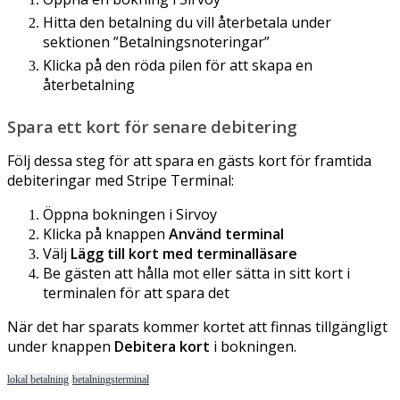
Hitta
den
betalning
du
vill
å
terbetala
under
sektionen
”
Betalningsnoteringar
”
Klicka
p
å
den
r
ö
da
pilen
f
ö
r
att
skapa
en
å
terbetalning
Spara
ett
kort
f
ö
r
senare
debitering
F
ö
lj
dessa
steg
f
ö
r
att
spara
en
g
ä
sts
kort
f
ö
r
framtida
debiteringar
med
Stripe
Terminal
:
Ö
ppna
bokningen
i
Sirvoy
Klicka
p
å
knappen
Anv
ä
nd
terminal
V
ä
lj
L
ä
gg
till
kort
med
terminall
ä
sare
Be
g
ä
sten
att
h
å
lla
mot
eller
s
ä
tta
in
sitt
kort
i
terminalen
f
ö
r
att
spara
det
N
ä
r
det
har
sparats
kommer
kortet
att
finnas
tillg
ä
ngligt
under
knappen
Debitera
kort
i
bokningen
.
lokal betalning
betalningsterminal