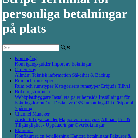
personliga betalningar
på plats
Kom igång
Kom igång-guider
Import av bokningar
Om Sirvoy
Allmänt
Teknisk information
Säkerhet & Backup
Rum och rumstyper
Rum och rumstyper
Kategorisera rumstyper
Erbjuda Tillval
Bokningsformulär
Webbplatsbyggare
Installera på er hemsida
Inställningar för
bokningsformuläret
Design & CSS
Inmatningsfält
Gästportal
Spårning
Channel Manager
Anslut till nya kanaler
Mappa era rumstyper
Allmänt
Pris &
Tillgänglighet - Uppdateringar
Överbokningar
Ekonomi
Konfigurera en betallösning
Hantera betalningar
Fakturor &