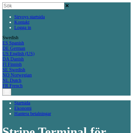
Sirvoys startsida
Kontakt
Logga in
Swedish
ES
Spanish
DE
German
US
English (US)
DA
Danish
FI
Finnish
SE
Swedish
NO
Norwegian
NL
Dutch
FR
French
Startsida
Ekonomi
Hantera betalningar
Stripe Terminal för