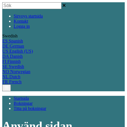
Sirvoys startsida
Kontakt
Logga in
Swedish
ES
Spanish
DE
German
US
English (US)
DA
Danish
FI
Finnish
SE
Swedish
NO
Norwegian
NL
Dutch
FR
French
Startsida
Bokningar
Titta på bokningar
Använd sidan