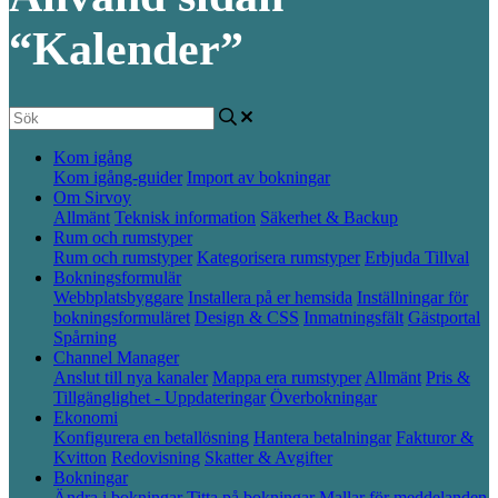
“Kalender”
Kom igång
Kom igång-guider
Import av bokningar
Om Sirvoy
Allmänt
Teknisk information
Säkerhet & Backup
Rum och rumstyper
Rum och rumstyper
Kategorisera rumstyper
Erbjuda Tillval
Bokningsformulär
Webbplatsbyggare
Installera på er hemsida
Inställningar för
bokningsformuläret
Design & CSS
Inmatningsfält
Gästportal
Spårning
Channel Manager
Anslut till nya kanaler
Mappa era rumstyper
Allmänt
Pris &
Tillgänglighet - Uppdateringar
Överbokningar
Ekonomi
Konfigurera en betallösning
Hantera betalningar
Fakturor &
Kvitton
Redovisning
Skatter & Avgifter
Bokningar
Ändra i bokningar
Titta på bokningar
Mallar för meddelanden