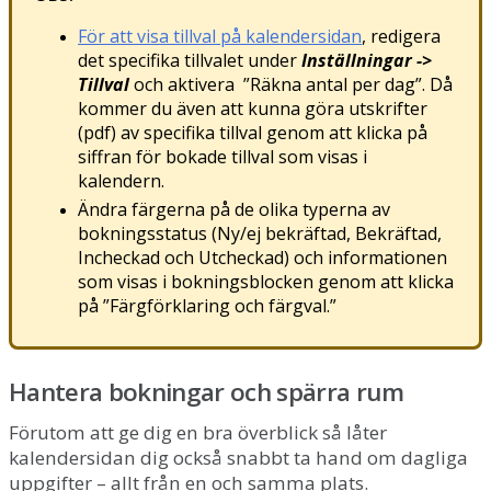
F
ö
r
att
visa
tillval
p
å
kalendersidan
,
redigera
det
specifika
tillvalet
under
Inst
ä
llningar
-
>
Tillval
och
aktivera
”
R
ä
kna
antal
per
dag
”
.
D
å
kommer
du
ä
ven
att
kunna
g
ö
ra
utskrifter
(
pdf
)
av
specifika
tillval
genom
att
klicka
p
å
siffran
f
ö
r
bokade
tillval
som
visas
i
kalendern
.
Ä
ndra
f
ä
rgerna
p
å
de
olika
typerna
av
bokningsstatus
(
Ny
/
ej
bekr
ä
ftad
,
Bekr
ä
ftad
,
Incheckad
och
Utcheckad
)
och
informationen
som
visas
i
bokningsblocken
genom
att
klicka
p
å
”
F
ä
rgf
ö
rklaring
och
f
ä
rgval
.
”
Hantera
bokningar
och
sp
ä
rra
rum
F
ö
rutom
att
ge
dig
en
bra
ö
verblick
s
å
l
å
ter
kalendersidan
dig
ocks
å
snabbt
ta
hand
om
dagliga
uppgifter
–
allt
fr
å
n
en
och
samma
plats
.