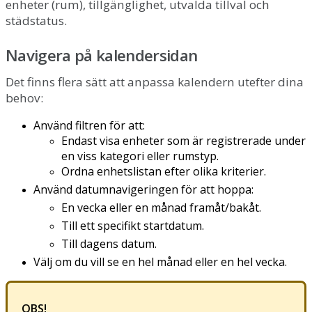
enheter
(
rum
)
,
tillg
ä
nglighet
,
utvalda
tillval
och
st
ä
dstatus
.
Navigera
p
å
kalendersidan
Det
finns
flera
s
ä
tt
att
anpassa
kalendern
utefter
dina
behov
:
Anv
ä
nd
filtren
f
ö
r
att
:
Endast
visa
enheter
som
ä
r
registrerade
under
en
viss
kategori
eller
rumstyp
.
Ordna
enhetslistan
efter
olika
kriterier
.
Anv
ä
nd
datumnavigeringen
f
ö
r
att
hoppa
:
En
vecka
eller
en
m
å
nad
fram
å
t
/
bak
å
t
.
Till
ett
specifikt
startdatum
.
Till
dagens
datum
.
V
ä
lj
om
du
vill
se
en
hel
m
å
nad
eller
en
hel
vecka
.
OBS
!