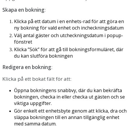
Skapa
en
bokning
:
Klicka
p
å
ett
datum
i
en
enhets
-
rad
f
ö
r
att
g
ö
ra
en
ny
bokning
f
ö
r
vald
enhet
och
incheckningsdatum
V
ä
lj
antal
g
ä
ster
och
utcheckningsdatum
i
popup
-
f
ö
nstret
Klicka
”
S
ö
k
”
f
ö
r
att
g
å
till
bokningsformul
ä
ret
,
d
ä
r
du
kan
slutf
ö
ra
bokningen
Redigera
en
bokning
:
Klicka
p
å
ett
bokat
f
ä
lt
f
ö
r
att
:
Ö
ppna
bokningens
snabbvy
,
d
ä
r
du
kan
bekr
ä
fta
bokningen
,
checka
in
eller
checka
ut
g
ä
sten
och
se
viktiga
uppgifter
.
G
ö
r
enkelt
ett
enhetsbyte
genom
att
klicka
,
dra
och
sl
ä
ppa
bokningen
till
en
annan
tillg
ä
nglig
enhet
med
samma
datum
.