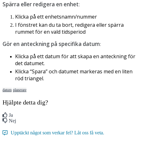
Sp
ä
rra
eller
redigera
en
enhet
:
Klicka
p
å
ett
enhetsnamn
/
nummer
I
f
ö
nstret
kan
du
ta
bort
,
redigera
eller
sp
ä
rra
rummet
f
ö
r
en
vald
tidsperiod
G
ö
r
en
anteckning
p
å
specifika
datum
:
Klicka
p
å
ett
datum
f
ö
r
att
skapa
en
anteckning
f
ö
r
det
datumet
.
Klicka
“
Spara
”
och
datumet
markeras
med
en
liten
r
ö
d
triangel
.
datum
planerare
Hjälpte detta dig?
Ja
Nej
Upptäckt något som verkar fel? Låt oss få veta.