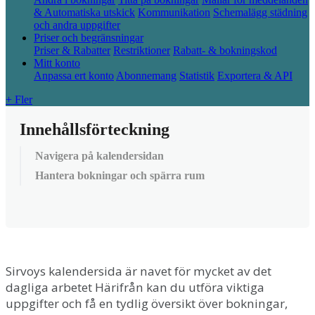
& Automatiska utskick
Kommunikation
Schemalägg städning
och andra uppgifter
Priser och begränsningar
Priser & Rabatter
Restriktioner
Rabatt- & bokningskod
Mitt konto
Anpassa ert konto
Abonnemang
Statistik
Exportera & API
+ Fler
Innehållsförteckning
Navigera på kalendersidan
Hantera bokningar och spärra rum
Sirvoys
kalendersida
ä
r
navet
f
ö
r
mycket
av
det
dagliga
arbetet
H
ä
rifr
å
n
kan
du
utf
ö
ra
viktiga
uppgifter
och
f
å
en
tydlig
ö
versikt
ö
ver
bokningar
,