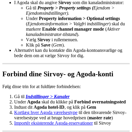
I
Agoda
skal
du
angive
Sirvoy
som
din
kanaladministrator
:
G
å
til
Property
>
Property
settings
(
Ejendom
>
Ejendomsindstillinger
)
.
Under
Property
information
>
Optional
settings
(
Ejendomsinformation
>
Valgfri
indstillinger
)
skal
du
markere
Enable
channel
manager
mode
(
Aktiver
kanaladministrator
-
tilstand
)
.
V
æ
lg
Sirvoy
i
rullemenuen
.
Klik
p
å
Save
(
Gem
)
.
Alternativt
kan
du
kontakte
din
Agoda
-
kontoansvarlige
og
bede
dem
om
at
v
æ
lge
Sirvoy
for
dig
.
Forbind
dine
Sirvoy
-
og
Agoda
-
konti
F
ø
lg
disse
trin
for
at
fuldf
ø
re
forbindelsen
:
G
å
til
Indstillinger
>
Kanaler
Under
Agoda
skal
du
klikke
p
å
Forbind
overnatningssted
Indtast
dit
Agoda
hotel
-
ID
,
og
klik
p
å
Gem
Kortl
æ
g
hver
Agoda
v
æ
relsestype
til
den
tilsvarende
Sirvoy
-
v
æ
relsestype
ved
at
bruge
hovedprisen
(
master
rate
)
Import
é
r
eksisterende
Agoda
-
reservationer
til
Sirvoy