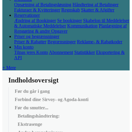
Opsætning af Betalingsløsning
Håndtering af Betalinger
Fakturaer & Kvitteringer
Regnskab
Skatter & Afgifter
Reservationer
Ændring af Bookinger
Se bookinger
Skabelon til Meddelelser
& Automatiske Meddelelser
Kommunikation
Planlægning af
Rengøring & andre Opgaver
Priser og begrænsninger
Priser & Rabatter
Begrænsninger
Reklame- & Rabatkoder
Min konto
Tilpas jeres Konto
Abonnement
Statistikker
Eksportering &
API
+ Mere
Indholdsoversigt
Før du går i gang
Forbind dine Sirvoy- og Agoda-konti
Før du smutter...
Betalingshåndtering:
Ekstrasenge