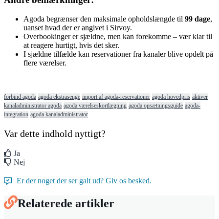
Agoda
begr
æ
nser
den
maksimale
opholdsl
æ
ngde
til
99
dage
,
uanset
hvad
der
er
angivet
i
Sirvoy
.
Overbookinger
er
sj
æ
ldne
,
men
kan
forekomme
–
v
æ
r
klar
til
at
reagere
hurtigt
,
hvis
det
sker
.
I
sj
æ
ldne
tilf
æ
lde
kan
reservationer
fra
kanaler
blive
opdelt
p
å
flere
v
æ
relser
.
forbind agoda
agoda ekstrasenge
import af agoda-reservationer
agoda hovedpris
aktiver
kanaladministrator agoda
agoda værelseskortlægning
agoda opsætningsguide
agoda-
integration
agoda kanaladministrator
Var dette indhold nyttigt?
Ja
Nej
Er der noget der ser galt ud? Giv os besked.
Relaterede artikler