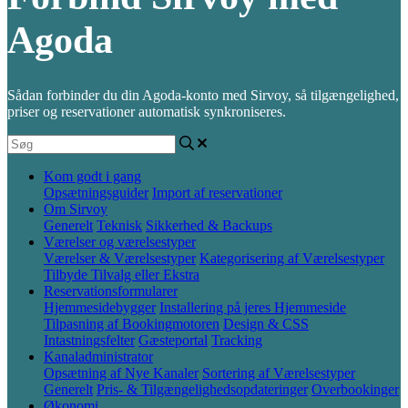
Agoda
Sådan forbinder du din Agoda-konto med Sirvoy, så tilgængelighed,
priser og reservationer automatisk synkroniseres.
Kom godt i gang
Opsætningsguider
Import af reservationer
Om Sirvoy
Generelt
Teknisk
Sikkerhed & Backups
Værelser og værelsestyper
Værelser & Værelsestyper
Kategorisering af Værelsestyper
Tilbyde Tilvalg eller Ekstra
Reservationsformularer
Hjemmesidebygger
Installering på jeres Hjemmeside
Tilpasning af Bookingmotoren
Design & CSS
Intastningsfelter
Gæsteportal
Tracking
Kanaladministrator
Opsætning af Nye Kanaler
Sortering af Værelsestyper
Generelt
Pris- & Tilgængelighedsopdateringer
Overbookinger
Økonomi