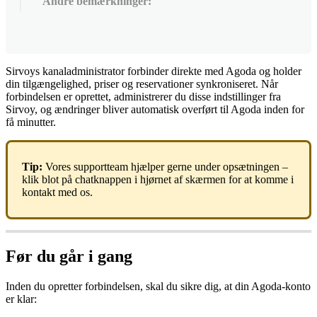
Andre bemærkninger:
Sirvoys
kanaladministrator
forbinder
direkte
med
Agoda
og
holder
din
tilg
æ
ngelighed
,
priser
og
reservationer
synkroniseret
.
N
å
r
forbindelsen
er
oprettet
,
administrerer
du
disse
indstillinger
fra
Sirvoy
,
og
æ
ndringer
bliver
automatisk
overf
ø
rt
til
Agoda
inden
for
f
å
minutter
.
Tip
:
Vores
supportteam
hj
æ
lper
gerne
under
ops
æ
tningen
–
klik
blot
p
å
chatknappen
i
hj
ø
rnet
af
sk
æ
rmen
for
at
komme
i
kontakt
med
os
.
F
ø
r
du
g
å
r
i
gang
Inden
du
opretter
forbindelsen
,
skal
du
sikre
dig
,
at
din
Agoda
-
konto
er
klar
: