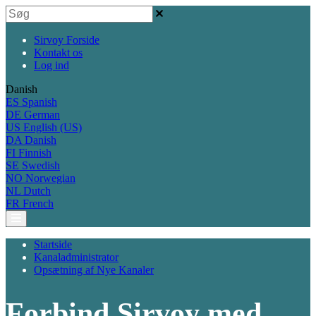
Sirvoy Forside
Kontakt os
Log ind
Danish
ES
Spanish
DE
German
US
English (US)
DA
Danish
FI
Finnish
SE
Swedish
NO
Norwegian
NL
Dutch
FR
French
Startside
Kanaladministrator
Opsætning af Nye Kanaler
Forbind Sirvoy med