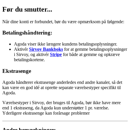
F
ø
r
du
smutter
.
.
.
N
å
r
dine
konti
er
forbundet
,
b
ø
r
du
v
æ
re
opm
æ
rksom
p
å
f
ø
lgende
:
Betalingsh
å
ndtering
:
Agoda
viser
ikke
l
æ
ngere
kundens
betalingsoplysninger
.
Aktiv
é
r
Sirvoy
Bankboks
for
at
gemme
betalingsoplysninger
i
Sirvoy
,
og
aktiv
é
r
Stripe
for
b
å
de
at
gemme
og
opkr
æ
ve
betalingskortene
.
Ekstrasenge
Agoda
h
å
ndterer
ekstrasenge
anderledes
end
andre
kanaler
,
s
å
det
kan
v
æ
re
en
god
id
é
at
oprette
separate
v
æ
relsestyper
specifikt
til
Agoda
.
V
æ
relsestyper
i
Sirvoy
,
der
bruges
til
Agoda
,
b
ø
r
ikke
have
mere
end
1
ekstraseng
,
da
Agoda
kun
underst
ø
tter
1
pr
.
v
æ
relse
.
Yderligere
ekstrasenge
kan
for
å
rsage
problemer
Andre
bem
æ
rkninger
: