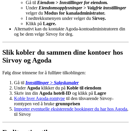
G
å
til
Eiendom
>
Innstillinger
for
eiendom
.
Under
Eiendomsopplysninger
>
Valgfrie
innstillinger
velger
du
Modus
for
kanaladministrator
.
I
nedtrekksmenyen
under
velger
du
Sirvoy
.
Klikk
p
å
Lagre
.
Alternativt
kan
du
kontakte
Agoda
-
kontoadministratoren
din
og
be
dem
velge
Sirvoy
for
deg
.
Slik
kobler
du
sammen
dine
kontoer
hos
Sirvoy
og
Agoda
F
ø
lg
disse
trinnene
for
å
fullf
ø
re
tilkoblingen
:
G
å
til
Innstillinger
>
Salgskanaler
Under
Agoda
klikker
du
p
å
Koble
til
eiendom
Skriv
inn
din
Agoda
hotell
-
ID
og
klikk
p
å
Lagre
Koble
hver
Agoda
-
romtype
til
den
tilsvarende
Sirvoy
-
romtypen
ved
å
bruke
grunnprisen
Importer
eventuelle
eksisterende
bookinger
du
har
hos
Agoda
,
til
Sirvoy