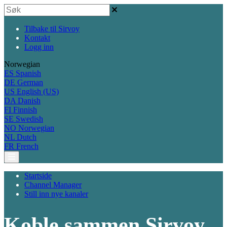
Tilbake til Sirvoy
Kontakt
Logg inn
Norwegian
ES
Spanish
DE
German
US
English (US)
DA
Danish
FI
Finnish
SE
Swedish
NO
Norwegian
NL
Dutch
FR
French
Startside
Channel Manager
Still inn nye kanaler
Koble sammen Sirvoy