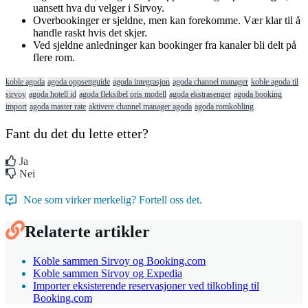
uansett
hva
du
velger
i
Sirvoy
.
Overbookinger
er
sjeldne
,
men
kan
forekomme
.
V
æ
r
klar
til
å
handle
raskt
hvis
det
skjer
.
Ved
sjeldne
anledninger
kan
bookinger
fra
kanaler
bli
delt
p
å
flere
rom
.
koble agoda
agoda oppsettguide
agoda integrasjon
agoda channel manager
koble agoda til
sirvoy
agoda hotell id
agoda fleksibel pris modell
agoda ekstrasenger
agoda booking
import
agoda master rate
aktivere channel manager agoda
agoda romkobling
Fant du det du lette etter?
Ja
Nei
Noe som virker merkelig? Fortell oss det.
Relaterte artikler
Koble sammen Sirvoy og Booking.com
Koble sammen Sirvoy og Expedia
Importer eksisterende reservasjoner ved tilkobling til
Booking.com