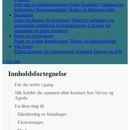
Sette opp en betalingsløsning
Ordne betalinger
Fakturaer og
kvitteringer
Regnskapsføring
Skatter og tilleggsavgifter
Bookinger
Endre bookinger
Se bookinger
Maler for meldinger og
automatiske meldinger
Kommunikasjon
Lag plan for
rengjøring og andre oppgaver
Priser og restriksjoner
Priser og avslag
Restriksjoner
Tilbud- og kampanjekode
Min konto
Tilpass kontoen din
Abonnement
Statistikk
Eksport og API
+ Vis mer
Innholdsfortegnelse
Før du setter i gang
Slik kobler du sammen dine kontoer hos Sirvoy og
Agoda
En liten ting til
Håndtering av betalinger
Ekstrasenger