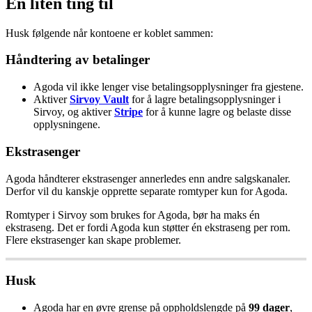
En
liten
ting
til
Husk
f
ø
lgende
n
å
r
kontoene
er
koblet
sammen
:
H
å
ndtering
av
betalinger
Agoda
vil
ikke
lenger
vise
betalingsopplysninger
fra
gjestene
.
Aktiver
Sirvoy
Vault
for
å
lagre
betalingsopplysninger
i
Sirvoy
,
og
aktiver
Stripe
for
å
kunne
lagre
og
belaste
disse
opplysningene
.
Ekstrasenger
Agoda
h
å
ndterer
ekstrasenger
annerledes
enn
andre
salgskanaler
.
Derfor
vil
du
kanskje
opprette
separate
romtyper
kun
for
Agoda
.
Romtyper
i
Sirvoy
som
brukes
for
Agoda
,
b
ø
r
ha
maks
é
n
ekstraseng
.
Det
er
fordi
Agoda
kun
st
ø
tter
é
n
ekstraseng
per
rom
.
Flere
ekstrasenger
kan
skape
problemer
.
Husk
Agoda
har
en
ø
vre
grense
p
å
oppholdslengde
p
å
99
dager
,