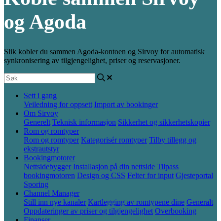
og Agoda
Slik kobler du sammen Agoda-kontoen og Sirvoy for automatisk
synkronisering av tilgjengelighet, priser og reservasjoner.
Sett i gang
Veiledning for oppsett
Import av bookinger
Om Sirvoy
Generelt
Teknisk informasjon
Sikkerhet og sikkerhetskopier
Rom og romtyper
Rom og romtyper
Kategorisér romtyper
Tilby tillegg og
ekstrautstyr
Bookingmotorer
Nettsidebygger
Installasjon på din nettside
Tilpass
bookingmotoren
Design og CSS
Felter for input
Gjesteportal
Sporing
Channel Manager
Still inn nye kanaler
Kartlegging av romtypene dine
Generalt
Oppdateringer av priser og tilgjengelighet
Overbooking
Finanser