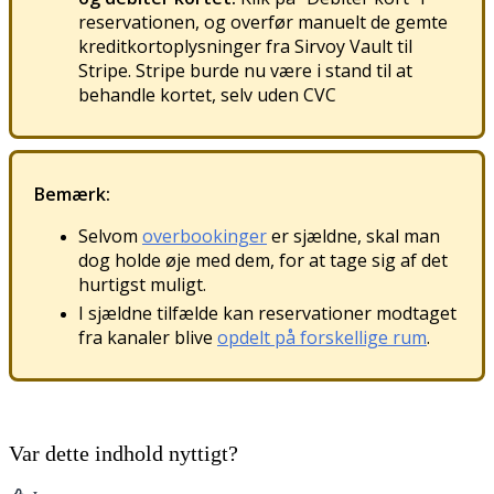
reservationen
,
og
overf
ø
r
manuelt
de
gemte
kreditkortoplysninger
fra
Sirvoy
Vault
til
Stripe
.
Stripe
burde
nu
v
æ
re
i
stand
til
at
behandle
kortet
,
selv
uden
CVC
Bem
æ
rk
:
Selvom
overbookinger
er
sj
æ
ldne
,
skal
man
dog
holde
ø
je
med
dem
,
for
at
tage
sig
af
det
hurtigst
muligt
.
I
sj
æ
ldne
tilf
æ
lde
kan
reservationer
modtaget
fra
kanaler
blive
opdelt
p
å
forskellige
rum
.
Var dette indhold nyttigt?