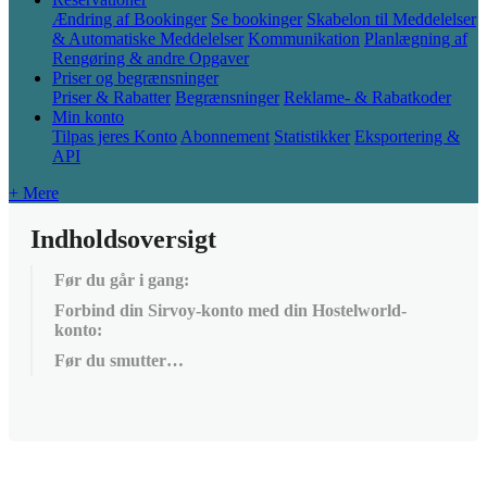
Ændring af Bookinger
Se bookinger
Skabelon til Meddelelser
& Automatiske Meddelelser
Kommunikation
Planlægning af
Rengøring & andre Opgaver
Priser og begrænsninger
Priser & Rabatter
Begrænsninger
Reklame- & Rabatkoder
Min konto
Tilpas jeres Konto
Abonnement
Statistikker
Eksportering &
API
+ Mere
Indholdsoversigt
Før du går i gang:
Forbind din Sirvoy-konto med din Hostelworld-
konto:
Før du smutter…