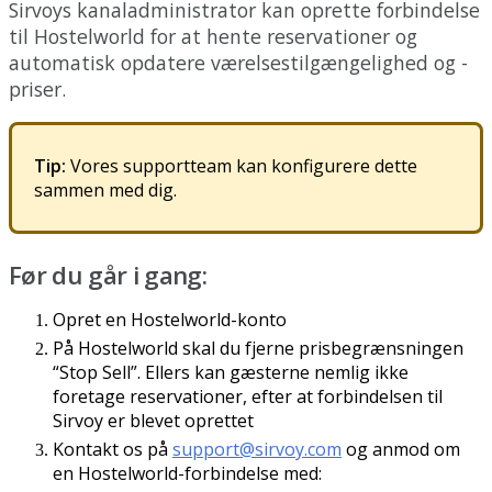
Sirvoys
kanaladministrator
kan
oprette
forbindelse
til
Hostelworld
for
at
hente
reservationer
og
automatisk
opdatere
v
æ
relsestilg
æ
ngelighed
og
-
priser
.
Tip
:
Vores
supportteam
kan
konfigurere
dette
sammen
med
dig
.
F
ø
r
du
g
å
r
i
gang
:
Opret
en
Hostelworld
-
konto
P
å
Hostelworld
skal
du
fjerne
prisbegr
æ
nsningen
“
Stop
Sell
”
.
Ellers
kan
g
æ
sterne
nemlig
ikke
foretage
reservationer
,
efter
at
forbindelsen
til
Sirvoy
er
blevet
oprettet
Kontakt
os
p
å
support
@
sirvoy
.
com
og
anmod
om
en
Hostelworld
-
forbindelse
med
: