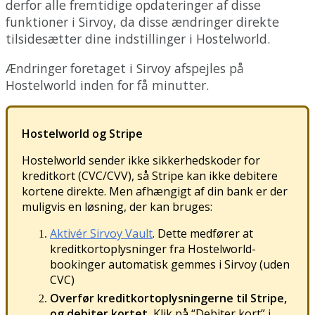
derfor
alle
fremtidige
opdateringer
af
disse
funktioner
i
Sirvoy
,
da
disse
æ
ndringer
direkte
tilsides
æ
tter
dine
indstillinger
i
Hostelworld
.
Æ
ndringer
foretaget
i
Sirvoy
afspejles
p
å
Hostelworld
inden
for
f
å
minutter
.
Hostelworld
og
Stripe
Hostelworld
sender
ikke
sikkerhedskoder
for
kreditkort
(
CVC
/
CVV
)
,
s
å
Stripe
kan
ikke
debitere
kortene
direkte
.
Men
afh
æ
ngigt
af
din
bank
er
der
muligvis
en
l
ø
sning
,
der
kan
bruges
:
Aktiv
é
r
Sirvoy
Vault
.
Dette
medf
ø
rer
at
kreditkortoplysninger
fra
Hostelworld
-
bookinger
automatisk
gemmes
i
Sirvoy
(
uden
CVC
)
Overf
ø
r
kreditkortoplysningerne
til
Stripe
,
og
debiter
kortet
.
Klik
p
å
“
Debiter
kort
”
i