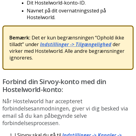
Dit
Hostelworld
-
konto
-
ID
.
Navnet
p
å
dit
overnatningssted
p
å
Hostelworld
.
Bem
æ
rk
:
Det
er
kun
begr
æ
nsningen
“
Ophold
ikke
tilladt
”
under
Indstillinger
-
>
Tilg
æ
ngelighed
der
virker
med
Hostelworld
.
Alle
andre
begr
æ
nsninger
ignoreres
.
Forbind
din
Sirvoy
-
konto
med
din
Hostelworld
-
konto
:
N
å
r
Hostelworld
har
accepteret
forbindelsesanmodningen
,
giver
vi
dig
besked
via
email
s
å
du
kan
p
å
begynde
selve
forbindelsesprocessen
.
I
Sirvoy
skal
du
g
å
til
Indstillinger
-
>
Kanaler
-
>