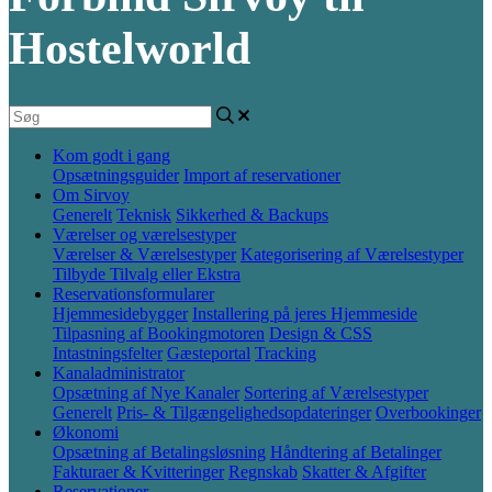
Hostelworld
Kom godt i gang
Opsætningsguider
Import af reservationer
Om Sirvoy
Generelt
Teknisk
Sikkerhed & Backups
Værelser og værelsestyper
Værelser & Værelsestyper
Kategorisering af Værelsestyper
Tilbyde Tilvalg eller Ekstra
Reservationsformularer
Hjemmesidebygger
Installering på jeres Hjemmeside
Tilpasning af Bookingmotoren
Design & CSS
Intastningsfelter
Gæsteportal
Tracking
Kanaladministrator
Opsætning af Nye Kanaler
Sortering af Værelsestyper
Generelt
Pris- & Tilgængelighedsopdateringer
Overbookinger
Økonomi
Opsætning af Betalingsløsning
Håndtering af Betalinger
Fakturaer & Kvitteringer
Regnskab
Skatter & Afgifter
Reservationer