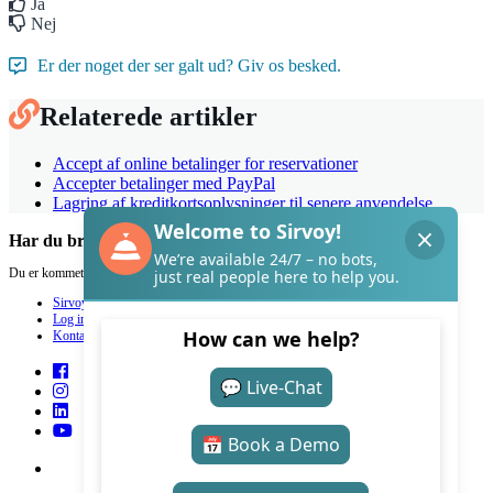
Ja
Nej
Er der noget der ser galt ud? Giv os besked.
Relaterede artikler
Accept af online betalinger for reservationer
Accepter betalinger med PayPal
Lagring af kreditkortsoplysninger til senere anvendelse
Har du brug for hjælp med Sirvoy?
Du er kommet til det helt rette sted.
Sirvoy
Log ind
Kontakt