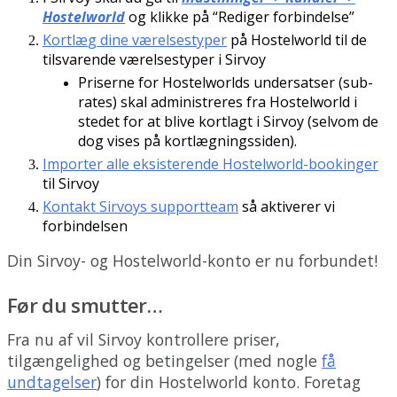
Hostelworld
og
klikke
p
å
“
Rediger
forbindelse
”
Kortl
æ
g
dine
v
æ
relsestyper
p
å
Hostelworld
til
de
tilsvarende
v
æ
relsestyper
i
Sirvoy
Priserne
for
Hostelworlds
undersatser
(
sub
-
rates
)
skal
administreres
fra
Hostelworld
i
stedet
for
at
blive
kortlagt
i
Sirvoy
(
selvom
de
dog
vises
p
å
kortl
æ
gningssiden
)
.
Importer
alle
eksisterende
Hostelworld
-
bookinger
til
Sirvoy
Kontakt
Sirvoys
supportteam
s
å
aktiverer
vi
forbindelsen
Din
Sirvoy
-
og
Hostelworld
-
konto
er
nu
forbundet
!
F
ø
r
du
smutter
…
Fra
nu
af
vil
Sirvoy
kontrollere
priser
,
tilg
æ
ngelighed
og
betingelser
(
med
nogle
f
å
undtagelser
)
for
din
Hostelworld
konto
.
Foretag