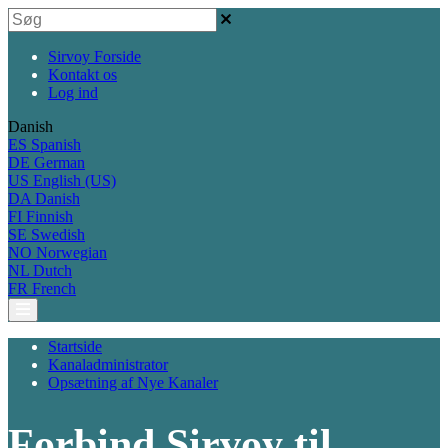
Sirvoy Forside
Kontakt os
Log ind
Danish
ES
Spanish
DE
German
US
English (US)
DA
Danish
FI
Finnish
SE
Swedish
NO
Norwegian
NL
Dutch
FR
French
Startside
Kanaladministrator
Opsætning af Nye Kanaler
Forbind Sirvoy til