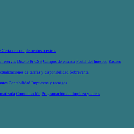
Oferta de complementos o extras
e reservas
Diseño & CSS
Campos de entrada
Portal del huésped
Rastreo
ctualizaciones de tarifas y disponibilidad
Sobreventa
antes
Contabilidad
Impuestos y recargos
omatizada
Comunicación
Programación de limpieza y tareas