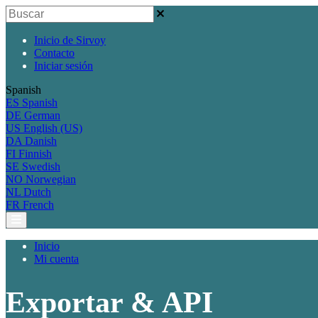
Inicio de Sirvoy
Contacto
Iniciar sesión
Spanish
ES
Spanish
DE
German
US
English (US)
DA
Danish
FI
Finnish
SE
Swedish
NO
Norwegian
NL
Dutch
FR
French
Inicio
Mi cuenta
Exportar & API