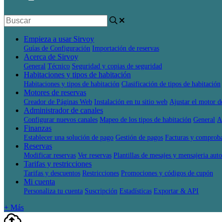
Empieza a usar Sirvoy
Guías de Configuración
Importación de reservas
Acerca de Sirvoy
General
Técnico
Seguridad y copias de seguridad
Habitaciones y tipos de habitación
Habitaciones y tipos de habitación
Clasificación de tipos de habitación
Motores de reservas
Creador de Páginas Web
Instalación en tu sitio web
Ajustar el motor d
Administrador de canales
Configurar nuevos canales
Mapeo de los tipos de habitación
General
A
Finanzas
Establecer una solución de pago
Gestión de pagos
Facturas y comprob
Reservas
Modificar reservas
Ver reservas
Plantillas de mesajes y mensajeria aut
Tarifas y restricciones
Tarifas y descuentos
Restricciones
Promociones y códigos de cupón
Mi cuenta
Personaliza tu cuenta
Suscripción
Estadísticas
Exportar & API
+ Más