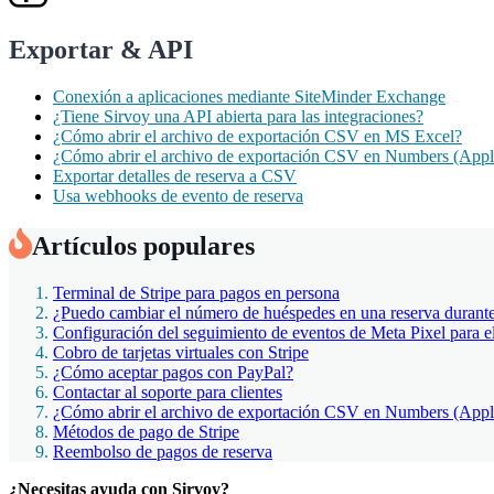
Exportar & API
Conexión a aplicaciones mediante SiteMinder Exchange
¿Tiene Sirvoy una API abierta para las integraciones?
¿Cómo abrir el archivo de exportación CSV en MS Excel?
¿Cómo abrir el archivo de exportación CSV en Numbers (Appl
Exportar detalles de reserva a CSV
Usa webhooks de evento de reserva
Artículos populares
Terminal de Stripe para pagos en persona
¿Puedo cambiar el número de huéspedes en una reserva durante 
Configuración del seguimiento de eventos de Meta Pixel para el 
Cobro de tarjetas virtuales con Stripe
¿Cómo aceptar pagos con PayPal?
Contactar al soporte para clientes
¿Cómo abrir el archivo de exportación CSV en Numbers (Appl
Métodos de pago de Stripe
Reembolso de pagos de reserva
¿Necesitas ayuda con Sirvoy?