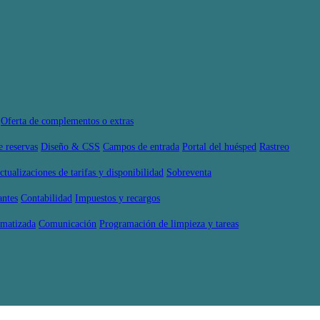
Oferta de complementos o extras
e reservas
Diseño & CSS
Campos de entrada
Portal del huésped
Rastreo
ctualizaciones de tarifas y disponibilidad
Sobreventa
antes
Contabilidad
Impuestos y recargos
omatizada
Comunicación
Programación de limpieza y tareas