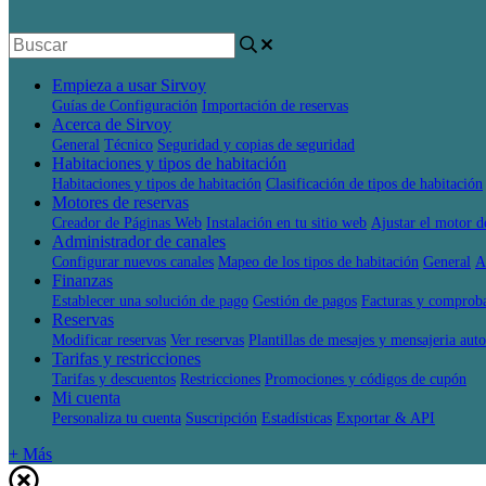
Empieza a usar Sirvoy
Guías de Configuración
Importación de reservas
Acerca de Sirvoy
General
Técnico
Seguridad y copias de seguridad
Habitaciones y tipos de habitación
Habitaciones y tipos de habitación
Clasificación de tipos de habitación
Motores de reservas
Creador de Páginas Web
Instalación en tu sitio web
Ajustar el motor d
Administrador de canales
Configurar nuevos canales
Mapeo de los tipos de habitación
General
A
Finanzas
Establecer una solución de pago
Gestión de pagos
Facturas y comprob
Reservas
Modificar reservas
Ver reservas
Plantillas de mesajes y mensajeria aut
Tarifas y restricciones
Tarifas y descuentos
Restricciones
Promociones y códigos de cupón
Mi cuenta
Personaliza tu cuenta
Suscripción
Estadísticas
Exportar & API
+ Más