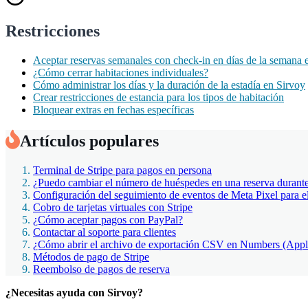
Restricciones
Aceptar reservas semanales con check-in en días de la semana e
¿Cómo cerrar habitaciones individuales?
Cómo administrar los días y la duración de la estadía en Sirvoy
Crear restricciones de estancia para los tipos de habitación
Bloquear extras en fechas específicas
Artículos populares
Terminal de Stripe para pagos en persona
¿Puedo cambiar el número de huéspedes en una reserva durante 
Configuración del seguimiento de eventos de Meta Pixel para el 
Cobro de tarjetas virtuales con Stripe
¿Cómo aceptar pagos con PayPal?
Contactar al soporte para clientes
¿Cómo abrir el archivo de exportación CSV en Numbers (Appl
Métodos de pago de Stripe
Reembolso de pagos de reserva
¿Necesitas ayuda con Sirvoy?