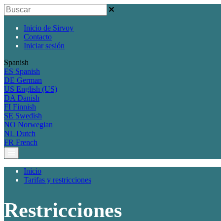
Inicio de Sirvoy
Contacto
Iniciar sesión
Spanish
ES
Spanish
DE
German
US
English (US)
DA
Danish
FI
Finnish
SE
Swedish
NO
Norwegian
NL
Dutch
FR
French
Inicio
Tarifas y restricciones
Restricciones