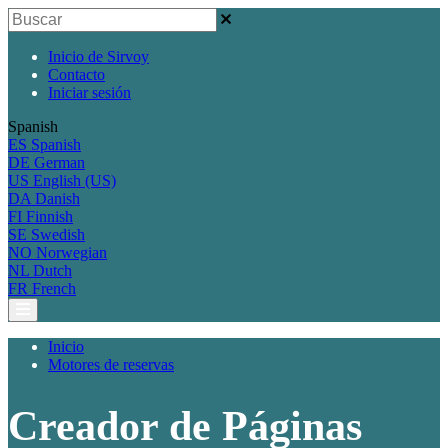
Inicio de Sirvoy
Contacto
Iniciar sesión
Spanish
ES
Spanish
DE
German
US
English (US)
DA
Danish
FI
Finnish
SE
Swedish
NO
Norwegian
NL
Dutch
FR
French
Inicio
Motores de reservas
Creador de Páginas