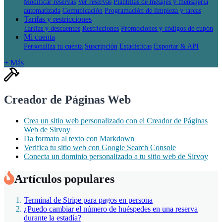
Modificar reservas
Ver reservas
Plantillas de mesajes y mensajeria
automatizada
Comunicación
Programación de limpieza y tareas
Tarifas y restricciones
Tarifas y descuentos
Restricciones
Promociones y códigos de cupón
Mi cuenta
Personaliza tu cuenta
Suscripción
Estadísticas
Exportar & API
+ Más
Creador de Páginas Web
Crea un sitio web personalizado con el Creador de Páginas
Web de Sirvoy
Da formato al texto con Markdown
Verifica tu sitio web con Google Search Console
Conecta un dominio personalizado a tu sitio web de Sirvoy
Artículos populares
Terminal de Stripe para pagos en persona
¿Puedo cambiar el número de huéspedes en una reserva
durante la estadía?