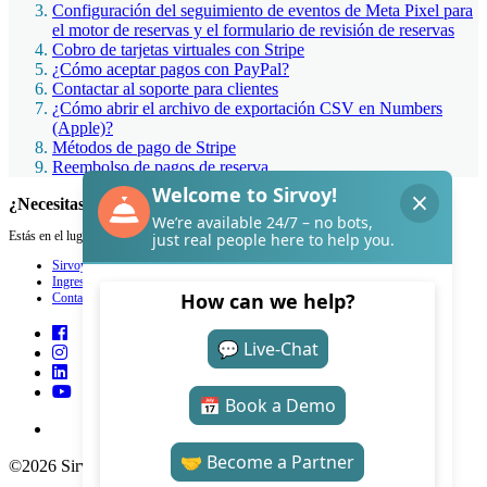
Configuración del seguimiento de eventos de Meta Pixel para
el motor de reservas y el formulario de revisión de reservas
Cobro de tarjetas virtuales con Stripe
¿Cómo aceptar pagos con PayPal?
Contactar al soporte para clientes
¿Cómo abrir el archivo de exportación CSV en Numbers
(Apple)?
Métodos de pago de Stripe
Reembolso de pagos de reserva
¿Necesitas ayuda con Sirvoy?
Estás en el lugar adecuado.
Sirvoy
Ingresar
Contacto
©2026 Sirvoy . All Rights reserved.