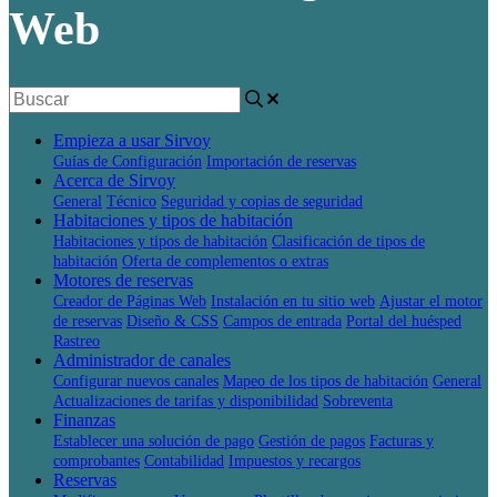
Web
Empieza a usar Sirvoy
Guías de Configuración
Importación de reservas
Acerca de Sirvoy
General
Técnico
Seguridad y copias de seguridad
Habitaciones y tipos de habitación
Habitaciones y tipos de habitación
Clasificación de tipos de
habitación
Oferta de complementos o extras
Motores de reservas
Creador de Páginas Web
Instalación en tu sitio web
Ajustar el motor
de reservas
Diseño & CSS
Campos de entrada
Portal del huésped
Rastreo
Administrador de canales
Configurar nuevos canales
Mapeo de los tipos de habitación
General
Actualizaciones de tarifas y disponibilidad
Sobreventa
Finanzas
Establecer una solución de pago
Gestión de pagos
Facturas y
comprobantes
Contabilidad
Impuestos y recargos
Reservas