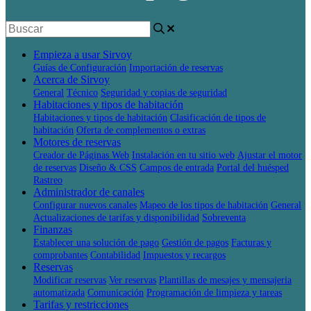
Empieza a usar Sirvoy
Guías de Configuración
Importación de reservas
Acerca de Sirvoy
General
Técnico
Seguridad y copias de seguridad
Habitaciones y tipos de habitación
Habitaciones y tipos de habitación
Clasificación de tipos de
habitación
Oferta de complementos o extras
Motores de reservas
Creador de Páginas Web
Instalación en tu sitio web
Ajustar el motor
de reservas
Diseño & CSS
Campos de entrada
Portal del huésped
Rastreo
Administrador de canales
Configurar nuevos canales
Mapeo de los tipos de habitación
General
Actualizaciones de tarifas y disponibilidad
Sobreventa
Finanzas
Establecer una solución de pago
Gestión de pagos
Facturas y
comprobantes
Contabilidad
Impuestos y recargos
Reservas
Modificar reservas
Ver reservas
Plantillas de mesajes y mensajeria
automatizada
Comunicación
Programación de limpieza y tareas
Tarifas y restricciones