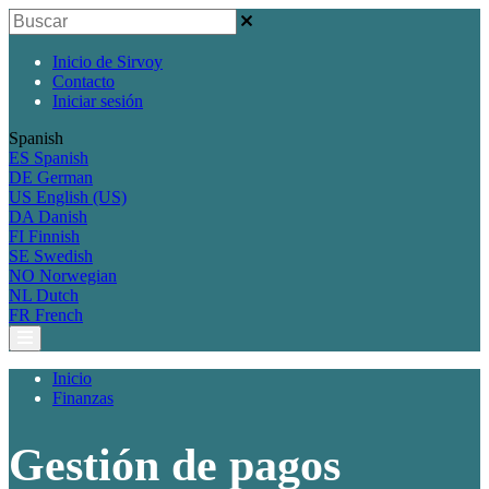
Inicio de Sirvoy
Contacto
Iniciar sesión
Spanish
ES
Spanish
DE
German
US
English (US)
DA
Danish
FI
Finnish
SE
Swedish
NO
Norwegian
NL
Dutch
FR
French
Inicio
Finanzas
Gestión de pagos