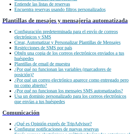
Entiende las listas de reservas
Encuentra reservas usando filtros personalizados
Plantillas de mesajes y mensajeria automatizada
Configuración predeterminada para el envío de correos
electrónicos y SMS
Crear, Automatizar y Personalizar Plantillas de Mensajes
Restricciones de SMS por país
Obtén una copia de los correos electrónicos enviados a tus
huéspedes
Plantillas de email de muestra
¿Por qué no funcionan las variables (marcadores de
posición)?
¿Por qué un correo electrónico aparece como entregado pero
no como abierto?
¿Por qué no funcionan los mensajes SMS automatizados?
Usa un dominio personalizado para los correos electrónicos
que envías a tus huéspedes
Comunicación
¿Qué es Opinión exprés de TripAdvisor?
Configurar notificaciones de nuevas reservas