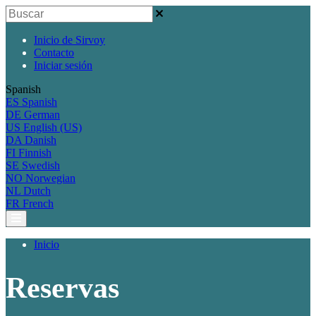
Inicio de Sirvoy
Contacto
Iniciar sesión
Spanish
ES
Spanish
DE
German
US
English (US)
DA
Danish
FI
Finnish
SE
Swedish
NO
Norwegian
NL
Dutch
FR
French
Inicio
Reservas