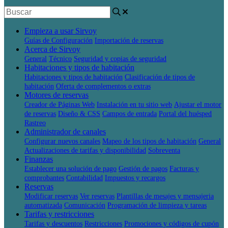
Empieza a usar Sirvoy
Guías de Configuración
Importación de reservas
Acerca de Sirvoy
General
Técnico
Seguridad y copias de seguridad
Habitaciones y tipos de habitación
Habitaciones y tipos de habitación
Clasificación de tipos de
habitación
Oferta de complementos o extras
Motores de reservas
Creador de Páginas Web
Instalación en tu sitio web
Ajustar el motor
de reservas
Diseño & CSS
Campos de entrada
Portal del huésped
Rastreo
Administrador de canales
Configurar nuevos canales
Mapeo de los tipos de habitación
General
Actualizaciones de tarifas y disponibilidad
Sobreventa
Finanzas
Establecer una solución de pago
Gestión de pagos
Facturas y
comprobantes
Contabilidad
Impuestos y recargos
Reservas
Modificar reservas
Ver reservas
Plantillas de mesajes y mensajeria
automatizada
Comunicación
Programación de limpieza y tareas
Tarifas y restricciones
Tarifas y descuentos
Restricciones
Promociones y códigos de cupón