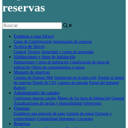
reservas
Empieza a usar Sirvoy
Guías de Configuración
Importación de reservas
Acerca de Sirvoy
General
Técnico
Seguridad y copias de seguridad
Habitaciones y tipos de habitación
Habitaciones y tipos de habitación
Clasificación de tipos de
habitación
Oferta de complementos o extras
Motores de reservas
Creador de Páginas Web
Instalación en tu sitio web
Ajustar el motor
de reservas
Diseño & CSS
Campos de entrada
Portal del huésped
Rastreo
Administrador de canales
Configurar nuevos canales
Mapeo de los tipos de habitación
General
Actualizaciones de tarifas y disponibilidad
Sobreventa
Finanzas
Establecer una solución de pago
Gestión de pagos
Facturas y
comprobantes
Contabilidad
Impuestos y recargos
Reservas