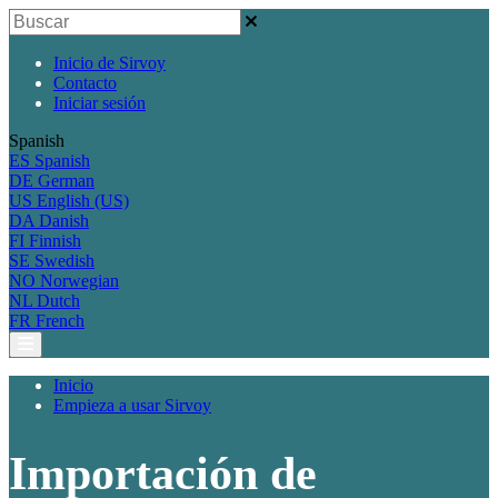
Inicio de Sirvoy
Contacto
Iniciar sesión
Spanish
ES
Spanish
DE
German
US
English (US)
DA
Danish
FI
Finnish
SE
Swedish
NO
Norwegian
NL
Dutch
FR
French
Inicio
Empieza a usar Sirvoy
Importación de