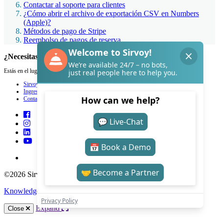
Contactar al soporte para clientes
¿Cómo abrir el archivo de exportación CSV en Numbers
(Apple)?
Métodos de pago de Stripe
Reembolso de pagos de reserva
¿Necesitas ayuda con Sirvoy?
Estás en el lugar adecuado.
Sirvoy
Ingresar
Contacto
©2026 Sirvoy . All Rights reserved.
Knowledge Base Software
by Helpjuice
Expand
Close