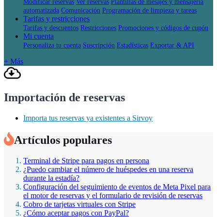
Modificar reservas
Ver reservas
Plantillas de mesajes y mensajeria
automatizada
Comunicación
Programación de limpieza y tareas
Tarifas y restricciones
Tarifas y descuentos
Restricciones
Promociones y códigos de cupón
Mi cuenta
Personaliza tu cuenta
Suscripción
Estadísticas
Exportar & API
+ Más
Importación de reservas
Importa tus reservas ya existentes a Sirvoy
Artículos populares
Terminal de Stripe para pagos en persona
¿Puedo cambiar el número de huéspedes en una reserva
durante la estadía?
Configuración del seguimiento de eventos de Meta Pixel para
el motor de reservas y el formulario de revisión de reservas
Cobro de tarjetas virtuales con Stripe
¿Cómo aceptar pagos con PayPal?