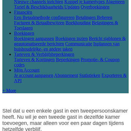
Nieuwe channels inrichten
Koppel je kamertypes
Algemeen
Tarief & Beschikbaarheids Updates
Overboekingen
Financiën
Een Betaalmethode configureren
Betalingen Beheren
Facturen & Betaalbewijzen
Boekhouding
Belastingen &
Toeslagen
Boekingen
Boekingen aanpassen
Boekingen inzien
Bericht sjablonen &
geautomatiseerde berichten
Communicatie
Inplannen van
huishoudelijke- en andere taken
Tarieven & Verblijfsbeperkingen
Tarieven & Kortingen
Beperkingen
Promotie- & Coupon
codes
Mijn Account
Je account aanpassen
Abonnement
Statistieken
Exporteren &
API
+ More
Stel
dat
u
een
enkele
gast
in
een
tweepersoonskamer
heeft
.
Nu
wil
je
een
tweede
gast
in
dezelfde
kamer
toevoegen
,
maar
alleen
voor
een
paar
dagen
tijdens
hetzelfde
verblijf
.