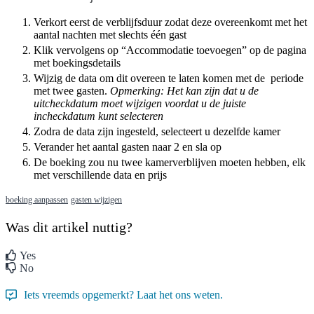
Verkort
eerst
de
verblijfsduur
zodat
deze
overeenkomt
met
het
aantal
nachten
met
slechts
é
é
n
gast
Klik
vervolgens
op
“
Accommodatie
toevoegen
”
op
de
pagina
met
boekingsdetails
Wijzig
de
data
om
dit
overeen
te
laten
komen
met
de
periode
met
twee
gasten
.
Opmerking
:
Het
kan
zijn
dat
u
de
uitcheckdatum
moet
wijzigen
voordat
u
de
juiste
incheckdatum
kunt
selecteren
Zodra
de
data
zijn
ingesteld
,
selecteert
u
dezelfde
kamer
Verander
het
aantal
gasten
naar
2
en
sla
op
De
boeking
zou
nu
twee
kamerverblijven
moeten
hebben
,
elk
met
verschillende
data
en
prijs
boeking aanpassen
gasten wijzigen
Was dit artikel nuttig?
Yes
No
Iets vreemds opgemerkt? Laat het ons weten.