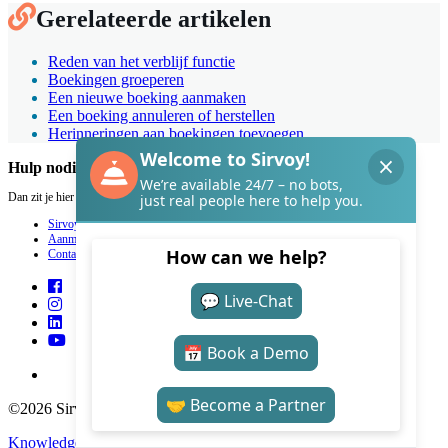
Gerelateerde artikelen
Reden van het verblijf functie
Boekingen groeperen
Een nieuwe boeking aanmaken
Een boeking annuleren of herstellen
Herinneringen aan boekingen toevoegen
Hulp nodig met Sirvoy?
Dan zit je hier goed.
Sirvoy
Aanmelden
Contact
©2026 Sirvoy . All Rights reserved.
Knowledge Base Software
by Helpjuice