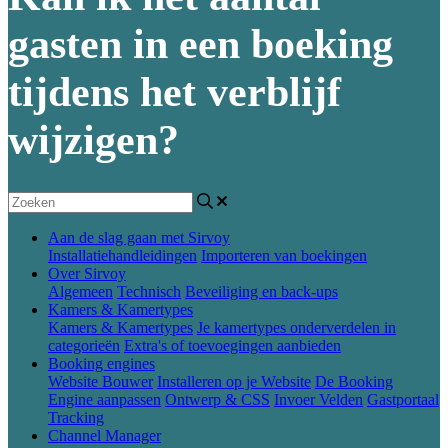
gasten in een boeking
tijdens het verblijf
wijzigen?
Aan de slag gaan met Sirvoy
Installatiehandleidingen
Importeren van boekingen
Over Sirvoy
Algemeen
Technisch
Beveiliging en back-ups
Kamers & Kamertypes
Kamers & Kamertypes
Je kamertypes onderverdelen in
categorieën
Extra's of toevoegingen aanbieden
Booking engines
Website Bouwer
Installeren op je Website
De Booking
Engine aanpassen
Ontwerp & CSS
Invoer Velden
Gastportaal
Tracking
Channel Manager