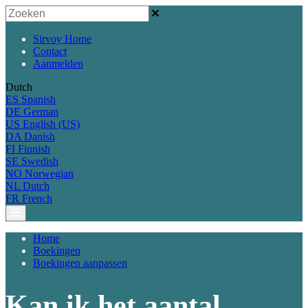
Sirvoy Home
Contact
Aanmelden
Dutch
ES
Spanish
DE
German
US
English (US)
DA
Danish
FI
Finnish
SE
Swedish
NO
Norwegian
NL
Dutch
FR
French
Home
Boekingen
Boekingen aanpassen
Kan ik het aantal