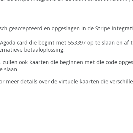
sch
geaccepteerd
en
opgeslagen
in
de
Stripe
integrat
Agoda
card
die
begint
met
553397
op
te
slaan
en
af
t
ernatieve
betaaloplossing
.
,
zullen
ook
kaarten
die
beginnen
met
die
code
opges
e
slaan
.
or
meer
details
over
de
virtuele
kaarten
die
verschill