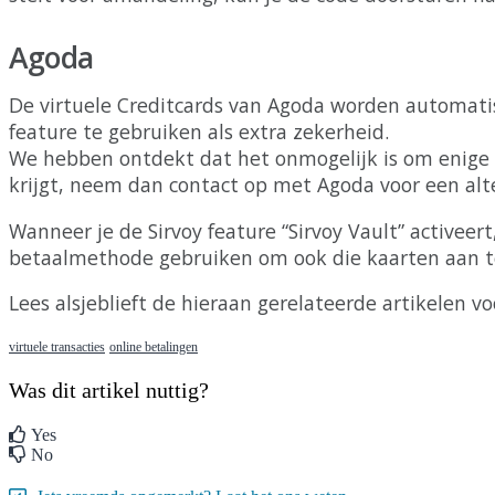
Agoda
De
virtuele
Creditcards
van
Agoda
worden
automati
feature
te
gebruiken
als
extra
zekerheid
.
We
hebben
ontdekt
dat
het
onmogelijk
is
om
enige
krijgt
,
neem
dan
contact
op
met
Agoda
voor
een
alt
Wanneer
je
de
Sirvoy
feature
“
Sirvoy
Vault
”
activeert
betaalmethode
gebruiken
om
ook
die
kaarten
aan
t
Lees
alsjeblieft
de
hieraan
gerelateerde
artikelen
vo
virtuele transacties
online betalingen
Was dit artikel nuttig?
Yes
No