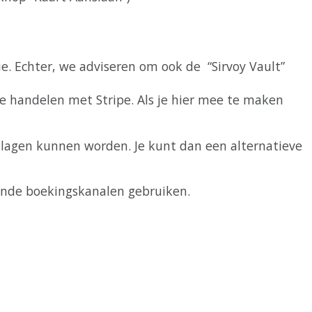
ie
.
Echter
,
we
adviseren
om
ook
de
“
Sirvoy
Vault
”
e
handelen
met
Stripe
.
Als
je
hier
mee
te
maken
lagen
kunnen
worden
.
Je
kunt
dan
een
alternatieve
ende
boekingskanalen
gebruiken
.