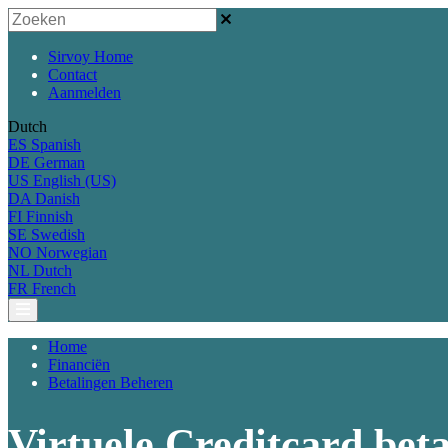
Sirvoy Home
Contact
Aanmelden
Dutch
ES
Spanish
DE
German
US
English (US)
DA
Danish
FI
Finnish
SE
Swedish
NO
Norwegian
NL
Dutch
FR
French
Home
Financiën
Betalingen Beheren
Virtuele Creditcard bet