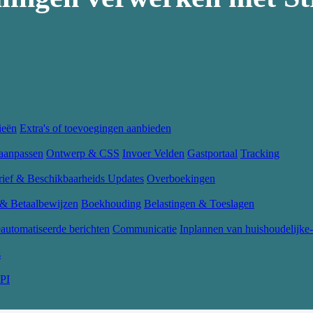
ieën
Extra's of toevoegingen aanbieden
aanpassen
Ontwerp & CSS
Invoer Velden
Gastportaal
Tracking
rief & Beschikbaarheids Updates
Overboekingen
 & Betaalbewijzen
Boekhouding
Belastingen & Toeslagen
automatiseerde berichten
Communicatie
Inplannen van huishoudelijke-
s
PI