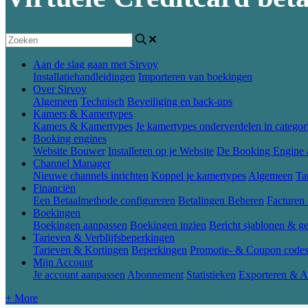
Aan de slag gaan met Sirvoy
Installatiehandleidingen
Importeren van boekingen
Over Sirvoy
Algemeen
Technisch
Beveiliging en back-ups
Kamers & Kamertypes
Kamers & Kamertypes
Je kamertypes onderverdelen in categor
Booking engines
Website Bouwer
Installeren op je Website
De Booking Engine 
Channel Manager
Nieuwe channels inrichten
Koppel je kamertypes
Algemeen
Ta
Financiën
Een Betaalmethode configureren
Betalingen Beheren
Facturen
Boekingen
Boekingen aanpassen
Boekingen inzien
Bericht sjablonen & ge
Tarieven & Verblijfsbeperkingen
Tarieven & Kortingen
Beperkingen
Promotie- & Coupon code
Mijn Account
Je account aanpassen
Abonnement
Statistieken
Exporteren & A
+ More