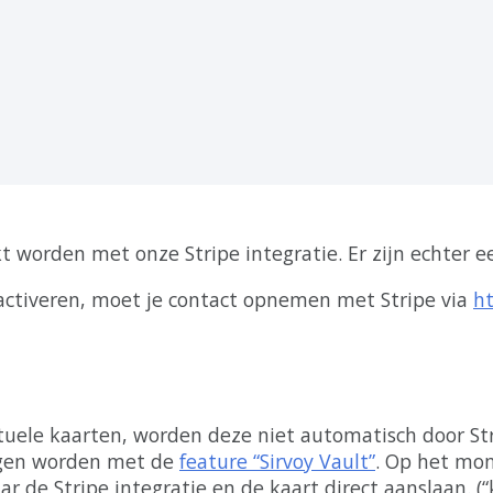
kt
worden
met
onze
Stripe
integratie
.
Er
zijn
echter
e
activeren
,
moet
je
contact
opnemen
met
Stripe
via
h
tuele
kaarten
,
worden
deze
niet
automatisch
door
St
gen
worden
met
de
feature
“
Sirvoy
Vault
”
.
Op
het
mo
ar
de
Stripe
integratie
en
de
kaart
direct
aanslaan
.
(
“