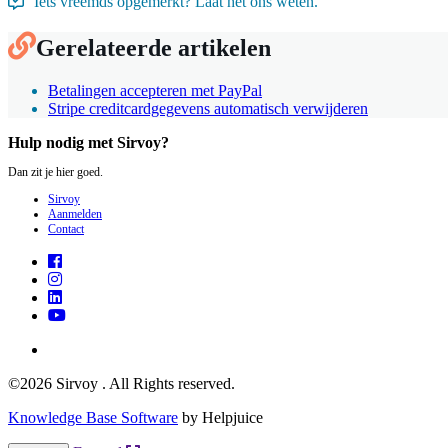
Iets vreemds opgemerkt? Laat het ons weten.
Gerelateerde artikelen
Betalingen accepteren met PayPal
Stripe creditcardgegevens automatisch verwijderen
Hulp nodig met Sirvoy?
Dan zit je hier goed.
Sirvoy
Aanmelden
Contact
©2026 Sirvoy . All Rights reserved.
Knowledge Base Software
by Helpjuice