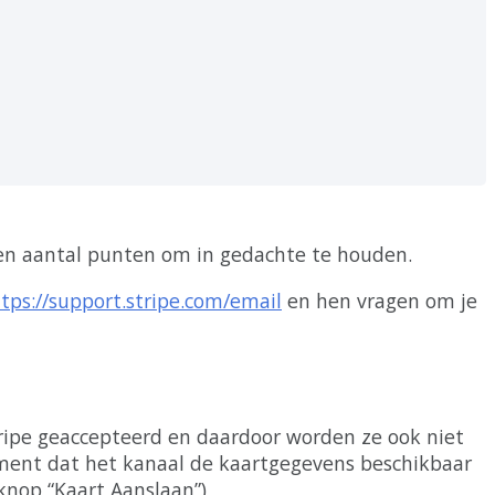
en
aantal
punten
om
in
gedachte
te
houden
.
ttps
:
/
/
support
.
stripe
.
com
/
email
en
hen
vragen
om
je
ripe
geaccepteerd
en
daardoor
worden
ze
ook
niet
ment
dat
het
kanaal
de
kaartgegevens
beschikbaar
knop
“
Kaart
Aanslaan
”
)