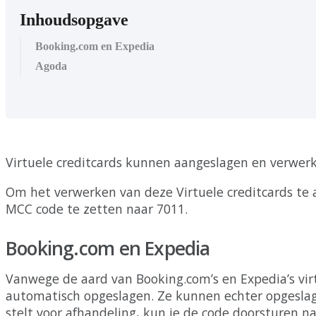
Inhoudsopgave
Booking.com en Expedia
Agoda
Virtuele
creditcards
kunnen
aangeslagen
en
verwer
Om
het
verwerken
van
deze
Virtuele
creditcards
te
MCC
code
te
zetten
naar
7011
.
Booking
.
com
en
Expedia
Vanwege
de
aard
van
Booking
.
com
’
s
en
Expedia
’
s
vir
automatisch
opgeslagen
.
Ze
kunnen
echter
opgesla
stelt
voor
afhandeling
,
kun
je
de
code
doorsturen
na