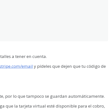
talles
a
tener
en
cuenta
.
stripe
.
com
/
email
y
p
í
deles
que
dejen
que
tu
c
ó
digo
de
te
,
por
lo
que
tampoco
se
guardan
autom
á
ticamente
.
ga
que
la
tarjeta
virtual
est
é
disponible
para
el
cobro
,