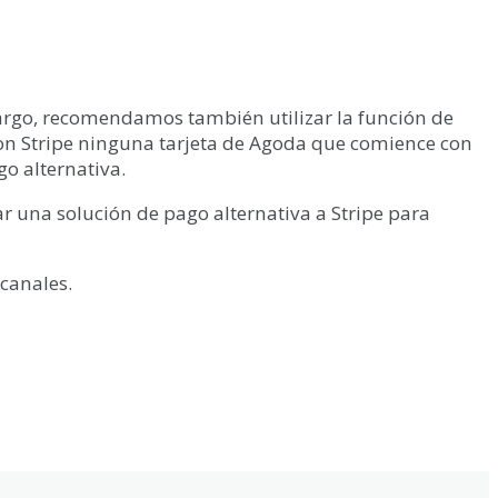
rgo
,
recomendamos
tambi
é
n
utilizar
la
funci
ó
n
de
on
Stripe
ninguna
tarjeta
de
Agoda
que
comience
con
go
alternativa
.
ar
una
soluci
ó
n
de
pago
alternativa
a
Stripe
para
canales
.