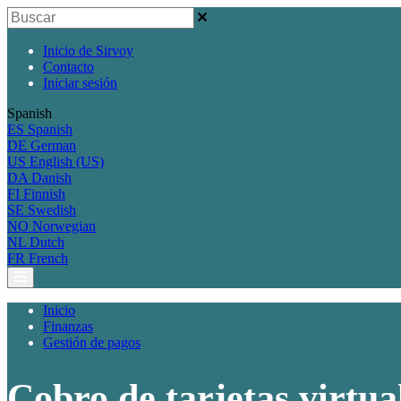
Inicio de Sirvoy
Contacto
Iniciar sesión
Spanish
ES
Spanish
DE
German
US
English (US)
DA
Danish
FI
Finnish
SE
Swedish
NO
Norwegian
NL
Dutch
FR
French
Inicio
Finanzas
Gestión de pagos
Cobro de tarjetas virtua