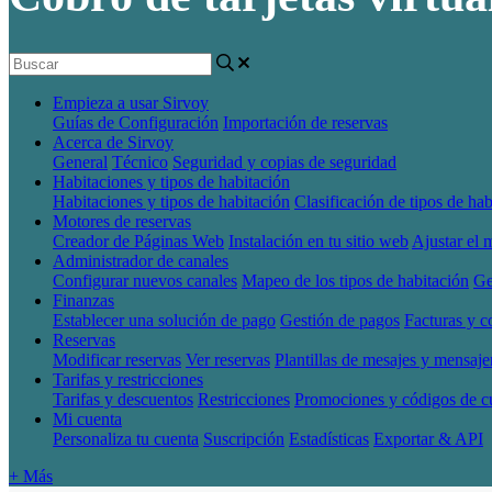
Empieza a usar Sirvoy
Guías de Configuración
Importación de reservas
Acerca de Sirvoy
General
Técnico
Seguridad y copias de seguridad
Habitaciones y tipos de habitación
Habitaciones y tipos de habitación
Clasificación de tipos de hab
Motores de reservas
Creador de Páginas Web
Instalación en tu sitio web
Ajustar el 
Administrador de canales
Configurar nuevos canales
Mapeo de los tipos de habitación
Ge
Finanzas
Establecer una solución de pago
Gestión de pagos
Facturas y 
Reservas
Modificar reservas
Ver reservas
Plantillas de mesajes y mensaje
Tarifas y restricciones
Tarifas y descuentos
Restricciones
Promociones y códigos de 
Mi cuenta
Personaliza tu cuenta
Suscripción
Estadísticas
Exportar & API
+ Más