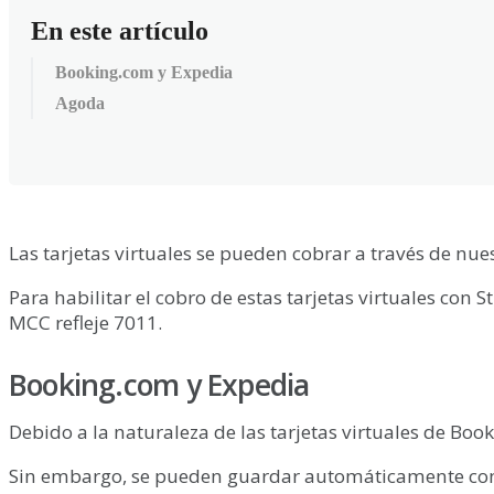
En este artículo
Booking.com y Expedia
Agoda
Las
tarjetas
virtuales
se
pueden
cobrar
a
trav
é
s
de
nue
Para
habilitar
el
cobro
de
estas
tarjetas
virtuales
con
St
MCC
refleje
7011
.
Booking
.
com
y
Expedia
Debido
a
la
naturaleza
de
las
tarjetas
virtuales
de
Book
Sin
embargo
,
se
pueden
guardar
autom
á
ticamente
co