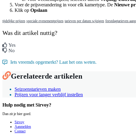
Voer
de
prijsverandering
in
voor
elk
kamertype
.
De
Nieuwe
pr
Klik
op
Opslaan
tijdelijke prijzen
speciale evenementprijzen
tarieven per datum wijzigen
feestdagtarieven aan
Was dit artikel nuttig?
Yes
No
Iets vreemds opgemerkt? Laat het ons weten.
Gerelateerde artikelen
Seizoenstarieven maken
Prijzen voor langer verblijf instellen
Hulp nodig met Sirvoy?
Dan zit je hier goed.
Sirvoy
Aanmelden
Contact