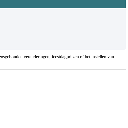
ensgebonden
veranderingen
,
feestdagprijzen
of
het
instellen
van