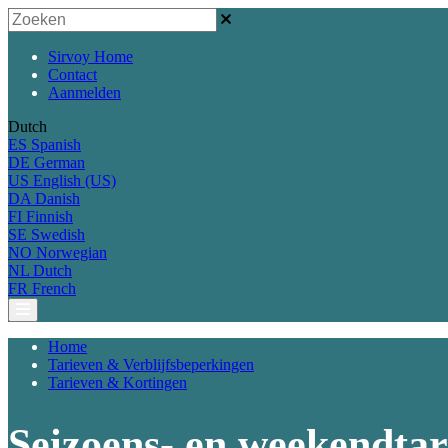
Sirvoy Home
Contact
Aanmelden
Dutch
ES
Spanish
DE
German
US
English (US)
DA
Danish
FI
Finnish
SE
Swedish
NO
Norwegian
NL
Dutch
FR
French
Home
Tarieven & Verblijfsbeperkingen
Tarieven & Kortingen
Seizoens- en weekendtari