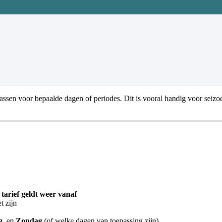
assen
voor
bepaalde
dagen
of
periodes
.
Dit
is
vooral
handig
voor
seizo
tarief
geldt
weer
vanaf
t
zijn
g
,
en
Zondag
(
of
welke
dagen
van
toepassing
zijn
)
.