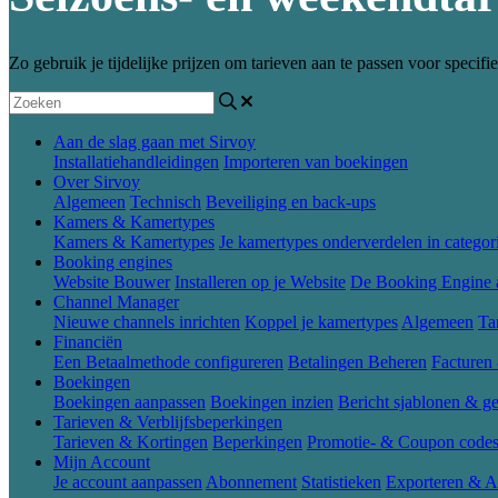
Zo gebruik je tijdelijke prijzen om tarieven aan te passen voor speci
Aan de slag gaan met Sirvoy
Installatiehandleidingen
Importeren van boekingen
Over Sirvoy
Algemeen
Technisch
Beveiliging en back-ups
Kamers & Kamertypes
Kamers & Kamertypes
Je kamertypes onderverdelen in categor
Booking engines
Website Bouwer
Installeren op je Website
De Booking Engine 
Channel Manager
Nieuwe channels inrichten
Koppel je kamertypes
Algemeen
Ta
Financiën
Een Betaalmethode configureren
Betalingen Beheren
Facturen
Boekingen
Boekingen aanpassen
Boekingen inzien
Bericht sjablonen & ge
Tarieven & Verblijfsbeperkingen
Tarieven & Kortingen
Beperkingen
Promotie- & Coupon code
Mijn Account
Je account aanpassen
Abonnement
Statistieken
Exporteren & A