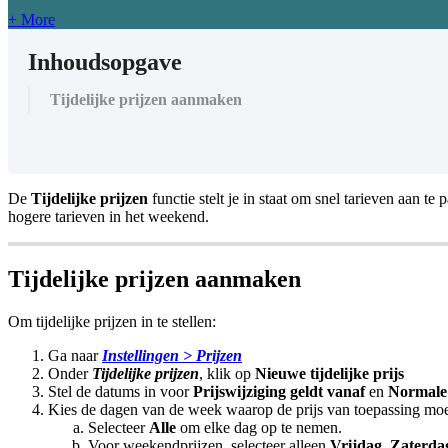
+ More
Inhoudsopgave
Tijdelijke prijzen aanmaken
De
Tijdelijke
prijzen
functie
stelt
je
in
staat
om
snel
tarieven
aan
te
p
hogere
tarieven
in
het
weekend
.
Tijdelijke
prijzen
aanmaken
Om
tijdelijke
prijzen
in
te
stellen
:
Ga
naar
Instellingen
>
Prijzen
Onder
Tijdelijke
prijzen
,
klik
op
Nieuwe
tijdelijke
prijs
Stel
de
datums
in
voor
Prijswijziging
geldt
vanaf
en
Normale
Kies
de
dagen
van
de
week
waarop
de
prijs
van
toepassing
moe
Selecteer
Alle
om
elke
dag
op
te
nemen
.
Voor
weekendprijzen
,
selecteer
alleen
Vrijdag
,
Zaterda