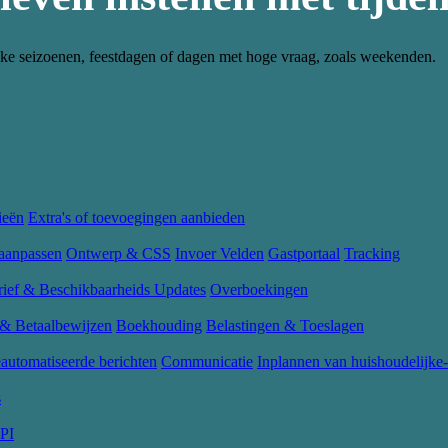
fieke seizoenen, feestdagen of dagen met hoge vraag, zoals weekenden.
ieën
Extra's of toevoegingen aanbieden
aanpassen
Ontwerp & CSS
Invoer Velden
Gastportaal
Tracking
rief & Beschikbaarheids Updates
Overboekingen
 & Betaalbewijzen
Boekhouding
Belastingen & Toeslagen
automatiseerde berichten
Communicatie
Inplannen van huishoudelijke-
s
PI