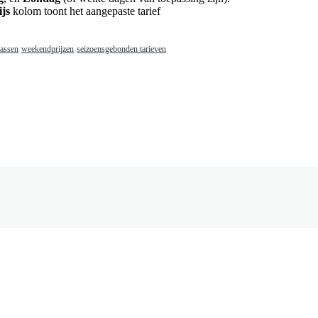
ijs
kolom
toont
het
aangepaste
tarief
passen
weekendprijzen
seizoensgebonden tarieven