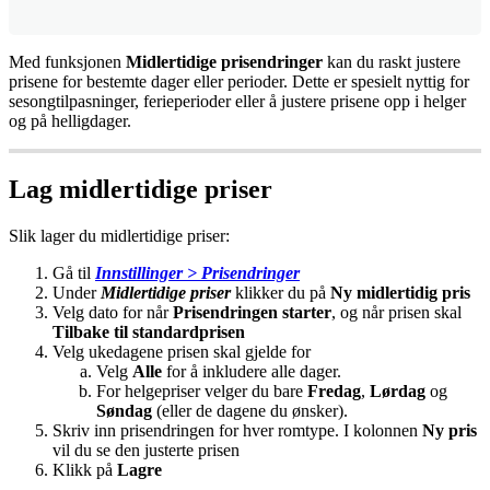
Med
funksjonen
Midlertidige
prisendringer
kan
du
raskt
justere
prisene
for
bestemte
dager
eller
perioder
.
Dette
er
spesielt
nyttig
for
sesongtilpasninger
,
ferieperioder
eller
å
justere
prisene
opp
i
helger
og
p
å
helligdager
.
Lag
midlertidige
priser
Slik
lager
du
midlertidige
priser
:
G
å
til
Innstillinger
>
Prisendringer
Under
Midlertidige
priser
klikker
du
p
å
Ny
midlertidig
pris
Velg
dato
for
n
å
r
Prisendringen
starter
,
og
n
å
r
prisen
skal
Tilbake
til
standardprisen
Velg
ukedagene
prisen
skal
gjelde
for
Velg
Alle
for
å
inkludere
alle
dager
.
For
helgepriser
velger
du
bare
Fredag
,
L
ø
rdag
og
S
ø
ndag
(
eller
de
dagene
du
ø
nsker
)
.
Skriv
inn
prisendringen
for
hver
romtype
.
I
kolonnen
Ny
pris
vil
du
se
den
justerte
prisen
Klikk
p
å
Lagre