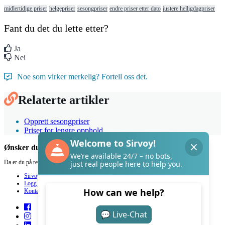
midlertidige priser
helgepriser
sesongpriser
endre priser etter dato
justere helligdagpriser
Fant du det du lette etter?
Ja
Nei
Noe som virker merkelig? Fortell oss det.
Relaterte artikler
Opprett sesongpriser
Priser for lengre opphold
Ønsker du hjelp med Sirvoy?
Da er du på rett sted.
Sirvoy
Logg inn
Kontakt