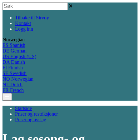
Tilbake til Sirvoy
Kontakt
Logg inn
Norwegian
ES
Spanish
DE
German
US
English (US)
DA
Danish
FI
Finnish
SE
Swedish
NO
Norwegian
NL
Dutch
FR
French
Startside
Priser og restriksjoner
Priser og avslag
Lag sesong- og