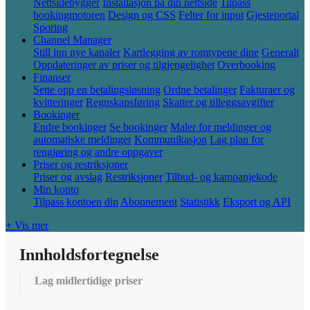
Nettsidebygger
Installasjon på din nettside
Tilpass
bookingmotoren
Design og CSS
Felter for input
Gjesteportal
Sporing
Channel Manager
Still inn nye kanaler
Kartlegging av romtypene dine
Generalt
Oppdateringer av priser og tilgjengelighet
Overbooking
Finanser
Sette opp en betalingsløsning
Ordne betalinger
Fakturaer og
kvitteringer
Regnskapsføring
Skatter og tilleggsavgifter
Bookinger
Endre bookinger
Se bookinger
Maler for meldinger og
automatiske meldinger
Kommunikasjon
Lag plan for
rengjøring og andre oppgaver
Priser og restriksjoner
Priser og avslag
Restriksjoner
Tilbud- og kampanjekode
Min konto
Tilpass kontoen din
Abonnement
Statistikk
Eksport og API
+ Vis mer
Innholdsfortegnelse
Lag midlertidige priser