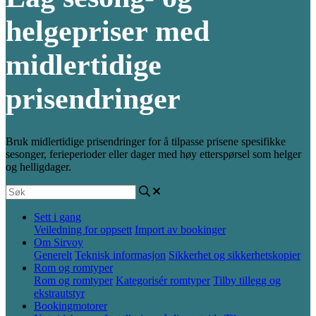
helgepriser med
midlertidige
prisendringer
Bruk midlertidige prisendringer for å tilpasse prisene spesifikke
sesonger, ferieperioder eller dager med høy etterspørsel som helger
og helligdager.
Sett i gang
Veiledning for oppsett
Import av bookinger
Om Sirvoy
Generelt
Teknisk informasjon
Sikkerhet og sikkerhetskopier
Rom og romtyper
Rom og romtyper
Kategorisér romtyper
Tilby tillegg og
ekstrautstyr
Bookingmotorer