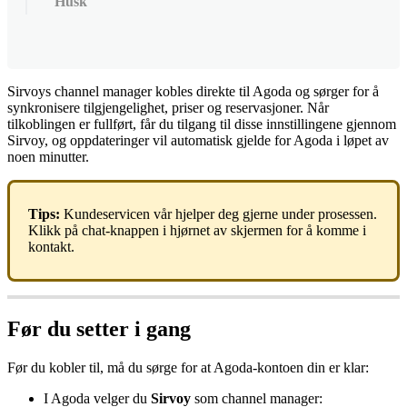
Husk
Sirvoys
channel
manager
kobles
direkte
til
Agoda
og
s
ø
rger
for
å
synkronisere
tilgjengelighet
,
priser
og
reservasjoner
.
N
å
r
tilkoblingen
er
fullf
ø
rt
,
f
å
r
du
tilgang
til
disse
innstillingene
gjennom
Sirvoy
,
og
oppdateringer
vil
automatisk
gjelde
for
Agoda
i
l
ø
pet
av
noen
minutter
.
Tips
:
Kundeservicen
v
å
r
hjelper
deg
gjerne
under
prosessen
.
Klikk
p
å
chat
-
knappen
i
hj
ø
rnet
av
skjermen
for
å
komme
i
kontakt
.
F
ø
r
du
setter
i
gang
F
ø
r
du
kobler
til
,
m
å
du
s
ø
rge
for
at
Agoda
-
kontoen
din
er
klar
:
I
Agoda
velger
du
Sirvoy
som
channel
manager
: