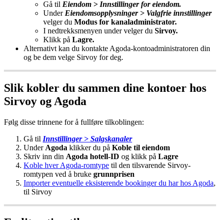
G
å
til
Eiendom
>
Innstillinger
for
eiendom
.
Under
Eiendomsopplysninger
>
Valgfrie
innstillinger
velger
du
Modus
for
kanaladministrator
.
I
nedtrekksmenyen
under
velger
du
Sirvoy
.
Klikk
p
å
Lagre
.
Alternativt
kan
du
kontakte
Agoda
-
kontoadministratoren
din
og
be
dem
velge
Sirvoy
for
deg
.
Slik
kobler
du
sammen
dine
kontoer
hos
Sirvoy
og
Agoda
F
ø
lg
disse
trinnene
for
å
fullf
ø
re
tilkoblingen
:
G
å
til
Innstillinger
>
Salgskanaler
Under
Agoda
klikker
du
p
å
Koble
til
eiendom
Skriv
inn
din
Agoda
hotell
-
ID
og
klikk
p
å
Lagre
Koble
hver
Agoda
-
romtype
til
den
tilsvarende
Sirvoy
-
romtypen
ved
å
bruke
grunnprisen
Importer
eventuelle
eksisterende
bookinger
du
har
hos
Agoda
,
til
Sirvoy