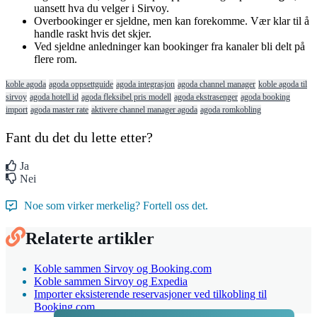
uansett
hva
du
velger
i
Sirvoy
.
Overbookinger
er
sjeldne
,
men
kan
forekomme
.
V
æ
r
klar
til
å
handle
raskt
hvis
det
skjer
.
Ved
sjeldne
anledninger
kan
bookinger
fra
kanaler
bli
delt
p
å
flere
rom
.
koble agoda
agoda oppsettguide
agoda integrasjon
agoda channel manager
koble agoda til
sirvoy
agoda hotell id
agoda fleksibel pris modell
agoda ekstrasenger
agoda booking
import
agoda master rate
aktivere channel manager agoda
agoda romkobling
Fant du det du lette etter?
Ja
Nei
Noe som virker merkelig? Fortell oss det.
Relaterte artikler
Koble sammen Sirvoy og Booking.com
Koble sammen Sirvoy og Expedia
Importer eksisterende reservasjoner ved tilkobling til
Booking.com