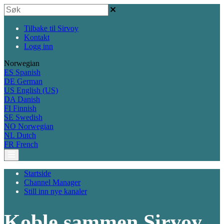
Tilbake til Sirvoy
Kontakt
Logg inn
Norwegian
ES
Spanish
DE
German
US
English (US)
DA
Danish
FI
Finnish
SE
Swedish
NO
Norwegian
NL
Dutch
FR
French
Startside
Channel Manager
Still inn nye kanaler
Koble sammen Sirvoy