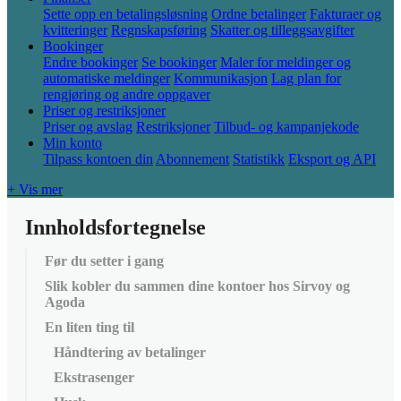
Sette opp en betalingsløsning
Ordne betalinger
Fakturaer og
kvitteringer
Regnskapsføring
Skatter og tilleggsavgifter
Bookinger
Endre bookinger
Se bookinger
Maler for meldinger og
automatiske meldinger
Kommunikasjon
Lag plan for
rengjøring og andre oppgaver
Priser og restriksjoner
Priser og avslag
Restriksjoner
Tilbud- og kampanjekode
Min konto
Tilpass kontoen din
Abonnement
Statistikk
Eksport og API
+ Vis mer
Innholdsfortegnelse
Før du setter i gang
Slik kobler du sammen dine kontoer hos Sirvoy og
Agoda
En liten ting til
Håndtering av betalinger
Ekstrasenger