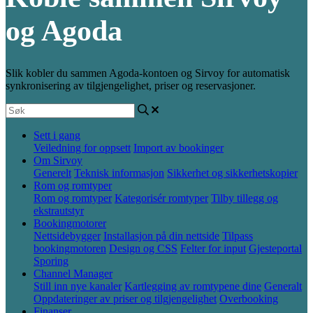
og Agoda
Slik kobler du sammen Agoda-kontoen og Sirvoy for automatisk
synkronisering av tilgjengelighet, priser og reservasjoner.
Sett i gang
Veiledning for oppsett
Import av bookinger
Om Sirvoy
Generelt
Teknisk informasjon
Sikkerhet og sikkerhetskopier
Rom og romtyper
Rom og romtyper
Kategorisér romtyper
Tilby tillegg og
ekstrautstyr
Bookingmotorer
Nettsidebygger
Installasjon på din nettside
Tilpass
bookingmotoren
Design og CSS
Felter for input
Gjesteportal
Sporing
Channel Manager
Still inn nye kanaler
Kartlegging av romtypene dine
Generalt
Oppdateringer av priser og tilgjengelighet
Overbooking
Finanser