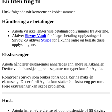
En
liten
ting
til
Husk
f
ø
lgende
n
å
r
kontoene
er
koblet
sammen
:
H
å
ndtering
av
betalinger
Agoda
vil
ikke
lenger
vise
betalingsopplysninger
fra
gjestene
.
Aktiver
Sirvoy
Vault
for
å
lagre
betalingsopplysninger
i
Sirvoy
,
og
aktiver
Stripe
for
å
kunne
lagre
og
belaste
disse
opplysningene
.
Ekstrasenger
Agoda
h
å
ndterer
ekstrasenger
annerledes
enn
andre
salgskanaler
.
Derfor
vil
du
kanskje
opprette
separate
romtyper
kun
for
Agoda
.
Romtyper
i
Sirvoy
som
brukes
for
Agoda
,
b
ø
r
ha
maks
é
n
ekstraseng
.
Det
er
fordi
Agoda
kun
st
ø
tter
é
n
ekstraseng
per
rom
.
Flere
ekstrasenger
kan
skape
problemer
.
Husk
Agoda
har
en
ø
vre
grense
p
å
oppholdslengde
p
å
99
dager
,