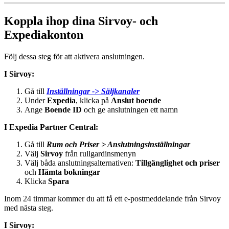
Koppla
ihop
dina
Sirvoy
-
och
Expediakonton
F
ö
lj
dessa
steg
f
ö
r
att
aktivera
anslutningen
.
I
Sirvoy
:
G
å
till
Inst
ä
llningar
-
>
S
ä
ljkanaler
Under
Expedia
,
klicka
p
å
Anslut
boende
Ange
Boende
ID
och
ge
anslutningen
ett
namn
I
Expedia
Partner
Central
:
G
å
till
Rum
och
Priser
>
Anslutningsinst
ä
llningar
V
ä
lj
Sirvoy
fr
å
n
rullgardinsmenyn
V
ä
lj
b
å
da
anslutningsalternativen
:
Tillg
ä
nglighet
och
priser
och
H
ä
mta
bokningar
Klicka
Spara
Inom
24
timmar
kommer
du
att
f
å
ett
e
-
postmeddelande
fr
å
n
Sirvoy
med
n
ä
sta
steg
.
I
Sirvoy
: