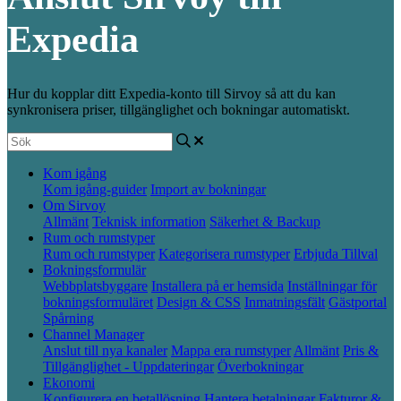
Expedia
Hur du kopplar ditt Expedia-konto till Sirvoy så att du kan
synkronisera priser, tillgänglighet och bokningar automatiskt.
Kom igång
Kom igång-guider
Import av bokningar
Om Sirvoy
Allmänt
Teknisk information
Säkerhet & Backup
Rum och rumstyper
Rum och rumstyper
Kategorisera rumstyper
Erbjuda Tillval
Bokningsformulär
Webbplatsbyggare
Installera på er hemsida
Inställningar för
bokningsformuläret
Design & CSS
Inmatningsfält
Gästportal
Spårning
Channel Manager
Anslut till nya kanaler
Mappa era rumstyper
Allmänt
Pris &
Tillgänglighet - Uppdateringar
Överbokningar
Ekonomi
Konfigurera en betallösning
Hantera betalningar
Fakturor &