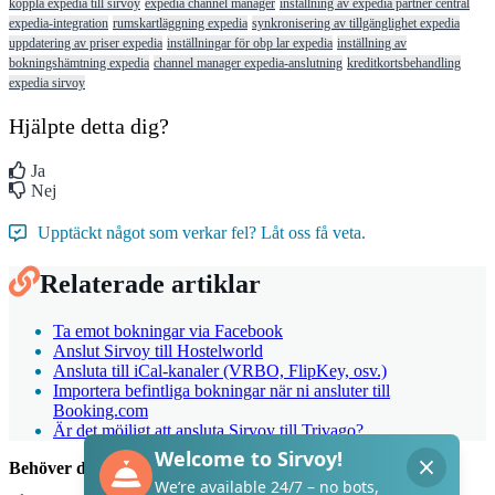
koppla expedia till sirvoy
expedia channel manager
inställning av expedia partner central
expedia-integration
rumskartläggning expedia
synkronisering av tillgänglighet expedia
uppdatering av priser expedia
inställningar för obp lar expedia
inställning av
bokningshämtning expedia
channel manager expedia-anslutning
kreditkortsbehandling
expedia sirvoy
Hjälpte detta dig?
Ja
Nej
Upptäckt något som verkar fel? Låt oss få veta.
Relaterade artiklar
Ta emot bokningar via Facebook
Anslut Sirvoy till Hostelworld
Ansluta till iCal-kanaler (VRBO, FlipKey, osv.)
Importera befintliga bokningar när ni ansluter till
Booking.com
Är det möjligt att ansluta Sirvoy till Trivago?
Behöver du hjälp med Sirvoy?