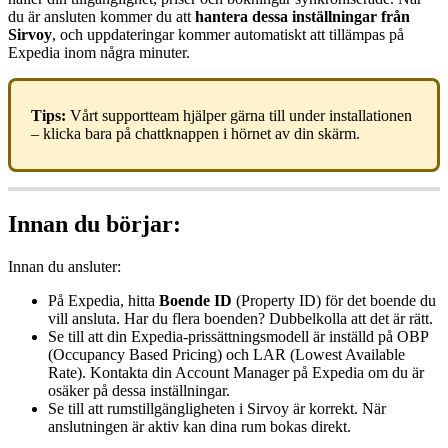
du
ä
r
ansluten
kommer
du
att
hantera
dessa
inst
ä
llningar
fr
å
n
Sirvoy
,
och
uppdateringar
kommer
automatiskt
att
till
ä
mpas
p
å
Expedia
inom
n
å
gra
minuter
.
Tips
:
V
å
rt
supportteam
hj
ä
lper
g
ä
rna
till
under
installationen
–
klicka
bara
p
å
chattknappen
i
h
ö
rnet
av
din
sk
ä
rm
.
Innan
du
b
ö
rjar
:
Innan
du
ansluter
:
P
å
Expedia
,
hitta
Boende
ID
(
Property
ID
)
f
ö
r
det
boende
du
vill
ansluta
.
Har
du
flera
boenden
?
Dubbelkolla
att
det
ä
r
r
ä
tt
.
Se
till
att
din
Expedia
-
priss
ä
ttningsmodell
ä
r
inst
ä
lld
p
å
OBP
(
Occupancy
Based
Pricing
)
och
LAR
(
Lowest
Available
Rate
)
.
Kontakta
din
Account
Manager
p
å
Expedia
om
du
ä
r
os
ä
ker
p
å
dessa
inst
ä
llningar
.
Se
till
att
rumstillg
ä
ngligheten
i
Sirvoy
ä
r
korrekt
.
N
ä
r
anslutningen
ä
r
aktiv
kan
dina
rum
bokas
direkt
.