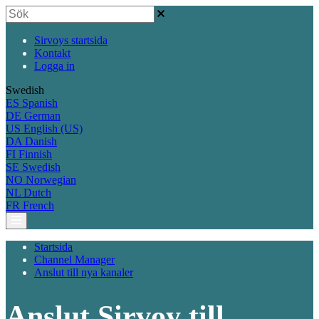
Sirvoys startsida
Kontakt
Logga in
Swedish
ES
Spanish
DE
German
US
English (US)
DA
Danish
FI
Finnish
SE
Swedish
NO
Norwegian
NL
Dutch
FR
French
Startsida
Channel Manager
Anslut till nya kanaler
Anslut Sirvoy till