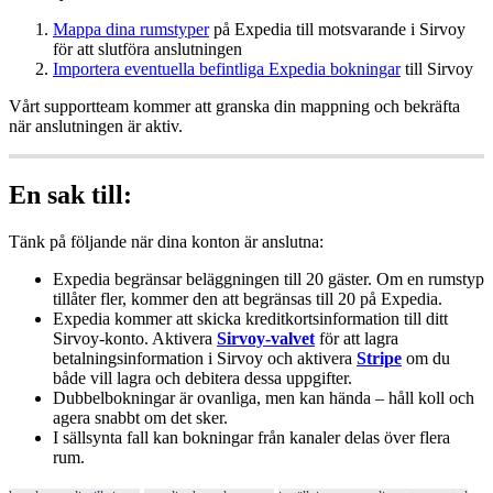
Mappa
dina
rumstyper
p
å
Expedia
till
motsvarande
i
Sirvoy
f
ö
r
att
slutf
ö
ra
anslutningen
Importera
eventuella
befintliga
Expedia
bokningar
till
Sirvoy
V
å
rt
supportteam
kommer
att
granska
din
mappning
och
bekr
ä
fta
n
ä
r
anslutningen
ä
r
aktiv
.
En
sak
till
:
T
ä
nk
p
å
f
ö
ljande
n
ä
r
dina
konton
ä
r
anslutna
:
Expedia
begr
ä
nsar
bel
ä
ggningen
till
20
g
ä
ster
.
Om
en
rumstyp
till
å
ter
fler
,
kommer
den
att
begr
ä
nsas
till
20
p
å
Expedia
.
Expedia
kommer
att
skicka
kreditkortsinformation
till
ditt
Sirvoy
-
konto
.
Aktivera
Sirvoy
-
valvet
f
ö
r
att
lagra
betalningsinformation
i
Sirvoy
och
aktivera
Stripe
om
du
b
å
de
vill
lagra
och
debitera
dessa
uppgifter
.
Dubbelbokningar
ä
r
ovanliga
,
men
kan
h
ä
nda
–
h
å
ll
koll
och
agera
snabbt
om
det
sker
.
I
s
ä
llsynta
fall
kan
bokningar
fr
å
n
kanaler
delas
ö
ver
flera
rum
.