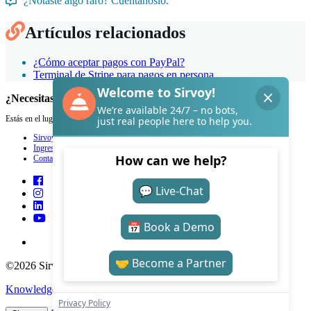
¿Notaste algo raro? Cuéntanoslo.
Artículos relacionados
¿Cómo aceptar pagos con PayPal?
Terminal de Stripe para pagos en persona
¿Necesitas ayuda con Sirvoy?
Estás en el lugar adecuado.
Sirvoy
Ingresar
Contacto
©2026 Sirvoy . All Rights reserved.
Knowledge Base Software
by Helpjuice