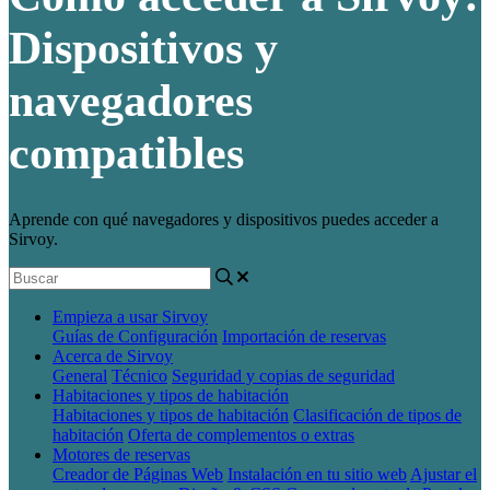
Dispositivos y
navegadores
compatibles
Aprende con qué navegadores y dispositivos puedes acceder a
Sirvoy.
Empieza a usar Sirvoy
Guías de Configuración
Importación de reservas
Acerca de Sirvoy
General
Técnico
Seguridad y copias de seguridad
Habitaciones y tipos de habitación
Habitaciones y tipos de habitación
Clasificación de tipos de
habitación
Oferta de complementos o extras
Motores de reservas
Creador de Páginas Web
Instalación en tu sitio web
Ajustar el