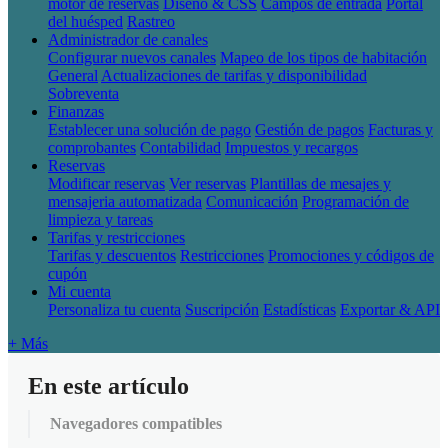
motor de reservas
Diseño & CSS
Campos de entrada
Portal
del huésped
Rastreo
Administrador de canales
Configurar nuevos canales
Mapeo de los tipos de habitación
General
Actualizaciones de tarifas y disponibilidad
Sobreventa
Finanzas
Establecer una solución de pago
Gestión de pagos
Facturas y
comprobantes
Contabilidad
Impuestos y recargos
Reservas
Modificar reservas
Ver reservas
Plantillas de mesajes y
mensajeria automatizada
Comunicación
Programación de
limpieza y tareas
Tarifas y restricciones
Tarifas y descuentos
Restricciones
Promociones y códigos de
cupón
Mi cuenta
Personaliza tu cuenta
Suscripción
Estadísticas
Exportar & API
+ Más
En este artículo
Navegadores compatibles