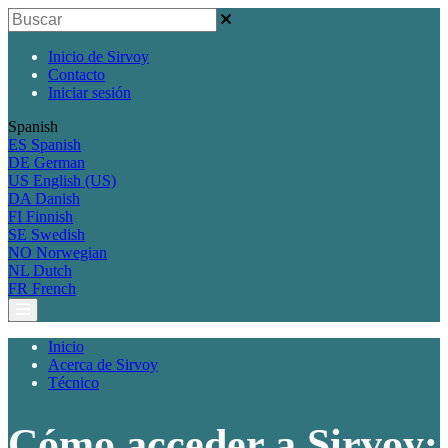
Inicio de Sirvoy
Contacto
Iniciar sesión
Spanish
ES
Spanish
DE
German
US
English (US)
DA
Danish
FI
Finnish
SE
Swedish
NO
Norwegian
NL
Dutch
FR
French
Inicio
Acerca de Sirvoy
Técnico
Cómo acceder a Sirvoy: