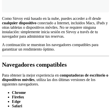
Como
Sirvoy
est
á
basado
en
la
nube
,
puedes
acceder
a
é
l
desde
cualquier
dispositivo
conectado
a
Internet
,
incluidos
Macs
,
iPads
y
otras
tabletas
o
dispositivos
m
ó
viles
.
No
se
requiere
ninguna
instalaci
ó
n
:
simplemente
inicia
sesi
ó
n
en
Sirvoy
a
trav
é
s
de
tu
navegador
para
administrar
tus
reservas
.
A
continuaci
ó
n
se
muestran
los
navegadores
compatibles
para
garantizar
un
rendimiento
ó
ptimo
.
Navegadores
compatibles
Para
obtener
la
mejor
experiencia
en
computadoras
de
escritorio
o
dispositivos
m
ó
viles
,
utiliza
las
dos
ú
ltimas
versiones
de
los
siguientes
navegadores
.
Chrome
Firefox
Edge
Safari