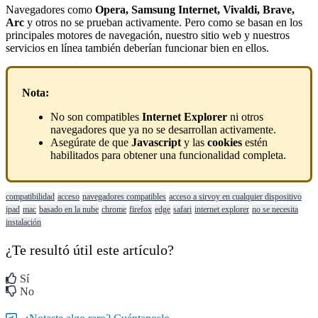
Navegadores
como
Opera
,
Samsung
Internet
,
Vivaldi
,
Brave
,
Arc
y
otros
no
se
prueban
activamente
.
Pero
como
se
basan
en
los
principales
motores
de
navegaci
ó
n
,
nuestro
sitio
web
y
nuestros
servicios
en
l
í
nea
tambi
é
n
deber
í
an
funcionar
bien
en
ellos
.
Nota
:
No
son
compatibles
Internet
Explorer
ni
otros
navegadores
que
ya
no
se
desarrollan
activamente
.
Aseg
ú
rate
de
que
Javascript
y
las
cookies
est
é
n
habilitados
para
obtener
una
funcionalidad
completa
.
compatibilidad
acceso
navegadores compatibles
acceso a sirvoy en cualquier dispositivo
ipad
mac
basado en la nube
chrome
firefox
edge
safari
internet explorer
no se necesita
instalación
¿Te resultó útil este artículo?
Sí
No