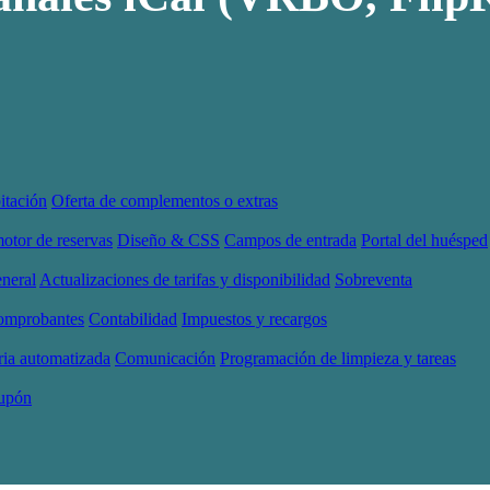
itación
Oferta de complementos o extras
motor de reservas
Diseño & CSS
Campos de entrada
Portal del huésped
neral
Actualizaciones de tarifas y disponibilidad
Sobreventa
comprobantes
Contabilidad
Impuestos y recargos
ria automatizada
Comunicación
Programación de limpieza y tareas
cupón