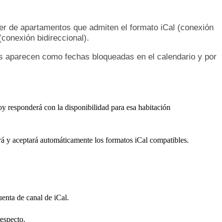
er
de
apartamentos
que
admiten
el
formato
iCal
(
conexi
ó
n
(
conexi
ó
n
bidireccional
)
.
s
aparecen
como
fechas
bloqueadas
en
el
calendario
y
por
oy
responder
á
con
la
disponibilidad
para
esa
habitaci
ó
n
r
á
y
aceptar
á
autom
á
ticamente
los
formatos
iCal
compatibles
.
uenta
de
canal
de
iCal
.
respecto
.