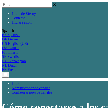
Inicio de Sirvoy
Contacto
Iniciar sesión
Spanish
ES
Spanish
DE
German
US
English (US)
DA
Danish
FI
Finnish
SE
Swedish
NO
Norwegian
NL
Dutch
FR
French
Inicio
Administrador de canales
Configurar nuevos canales
Cómo conectarse a los c