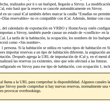
fecha
,
realizados
por
ti
o
un
hu
é
sped
,
llegar
á
n
a
Sirvoy
.
La
modificaci
ó
Cal
,
esto
har
á
que
la
reserva
se
cancele
autom
á
ticamente
en
Sirvoy
.
ad
en
un
canal
iCal
tambi
é
n
debes
marcar
la
casilla
“
Estad
í
as
no
permiti
«
D
í
as
reservables
»
no
es
compatible
con
iCal
.
Adem
á
s
,
limitar
con
cua
L
del
calendario
de
exportaci
ó
n
en
VRBO
y
HomeAway
est
é
n
configu
importan
a
Sirvoy
,
tambi
é
n
puede
causar
un
estado
de
«
conflicto
»
en
la
iCal
.
La
tarifa
de
la
habitaci
ó
n
,
la
ocupaci
ó
n
,
los
nombres
de
los
hu
é
spe
ecer
á
como
«
Sin
nombre
»
.
n
1
persona
.
Si
la
habitaci
ó
n
se
utiliza
en
varios
tipos
de
habitaci
ó
n
en
S
sees
importar
reservas
a
un
tipo
de
habitaci
ó
n
diferente
,
la
asignaci
ó
n
an
taci
ó
n
.
Despu
é
s
agrega
la
URL
de
importaci
ó
n
de
iCal
y
,
en
el
men
ú
d
tualizar
á
las
reservas
ya
existentes
,
sino
que
solo
afectar
á
a
las
futuras
.
onfigurado
en
Sirvoy
para
ese
tipo
de
habitaci
ó
n
,
con
ocupaci
ó
n
1
,
inc
al
llama
a
la
URL
para
comprobar
la
disponibilidad
.
Algunos
canales
l
que
Sirvoy
puede
comprobar
si
hay
nuevas
reservas
,
normalmente
una
en
provocar
overbookings
.