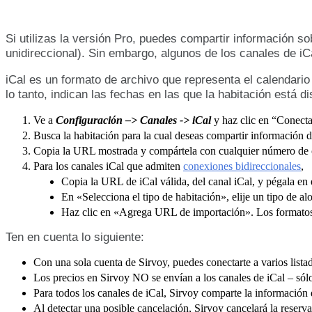
Si
utilizas
la
versi
ó
n
Pro
,
puedes
compartir
informaci
ó
n
so
unidireccional
)
.
Sin
embargo
,
algunos
de
los
canales
de
iC
iCal
es
un
formato
de
archivo
que
representa
el
calendario
lo
tanto
,
indican
las
fechas
en
las
que
la
habitaci
ó
n
est
á
di
Ve
a
Configuraci
ó
n
–
>
Canales
-
>
iCal
y
haz
clic
en
“
Conecta
Busca
la
habitaci
ó
n
para
la
cual
deseas
compartir
informaci
ó
n
d
Copia
la
URL
mostrada
y
comp
á
rtela
con
cualquier
n
ú
mero
de
Para
los
canales
iCal
que
admiten
conexiones
bidireccionales
,
Copia
la
URL
de
iCal
v
á
lida
,
del
canal
iCal
,
y
p
é
gala
en
En
«
Selecciona
el
tipo
de
habitaci
ó
n
»
,
elije
un
tipo
de
al
Haz
clic
en
«
Agrega
URL
de
importaci
ó
n
»
.
Los
formato
Ten
en
cuenta
lo
siguiente
:
Con
una
sola
cuenta
de
Sirvoy
,
puedes
conectarte
a
varios
lista
Los
precios
en
Sirvoy
NO
se
env
í
an
a
los
canales
de
iCal
–
s
ó
l
Para
todos
los
canales
de
iCal
,
Sirvoy
comparte
la
informaci
ó
n
Al
detectar
una
posible
cancelaci
ó
n
,
Sirvoy
cancelar
á
la
reserva