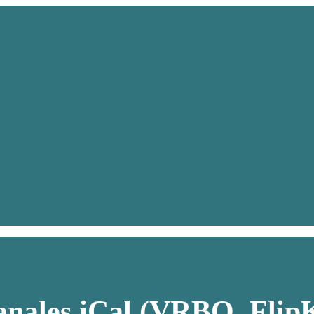
anales iCal (VRBO, FlipK