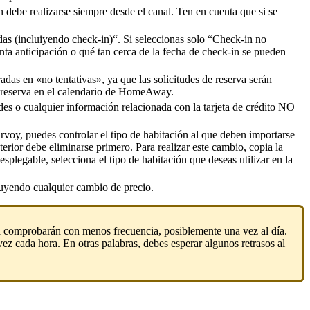
n
debe
realizarse
siempre
desde
el
canal
.
Ten
en
cuenta
que
si
se
das
(
incluiyendo
check
-
in
)
“
.
Si
seleccionas
solo
“
Check
-
in
no
nta
anticipaci
ó
n
o
qu
é
tan
cerca
de
la
fecha
de
check
-
in
se
pueden
radas
en
«
no
tentativas
»
,
ya
que
las
solicitudes
de
reserva
ser
á
n
reserva
en
el
calendario
de
HomeAway
.
des
o
cualquier
informaci
ó
n
relacionada
con
la
tarjeta
de
cr
é
dito
NO
irvoy
,
puedes
controlar
el
tipo
de
habitaci
ó
n
al
que
deben
importarse
terior
debe
eliminarse
primero
.
Para
realizar
este
cambio
,
copia
la
esplegable
,
selecciona
el
tipo
de
habitaci
ó
n
que
deseas
utilizar
en
la
luyendo
cualquier
cambio
de
precio
.
a
comprobar
á
n
con
menos
frecuencia
,
posiblemente
una
vez
al
d
í
a
.
vez
cada
hora
.
En
otras
palabras
,
debes
esperar
algunos
retrasos
al