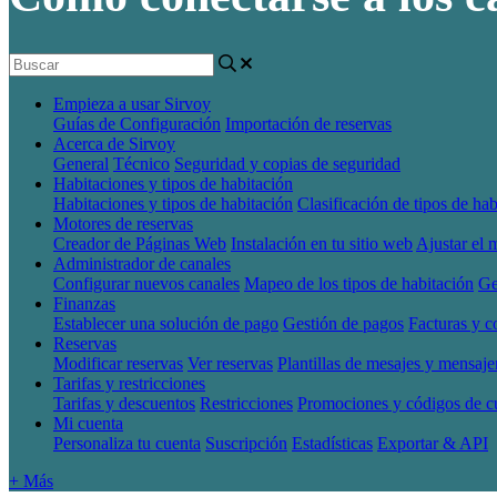
Empieza a usar Sirvoy
Guías de Configuración
Importación de reservas
Acerca de Sirvoy
General
Técnico
Seguridad y copias de seguridad
Habitaciones y tipos de habitación
Habitaciones y tipos de habitación
Clasificación de tipos de hab
Motores de reservas
Creador de Páginas Web
Instalación en tu sitio web
Ajustar el 
Administrador de canales
Configurar nuevos canales
Mapeo de los tipos de habitación
Ge
Finanzas
Establecer una solución de pago
Gestión de pagos
Facturas y 
Reservas
Modificar reservas
Ver reservas
Plantillas de mesajes y mensaje
Tarifas y restricciones
Tarifas y descuentos
Restricciones
Promociones y códigos de 
Mi cuenta
Personaliza tu cuenta
Suscripción
Estadísticas
Exportar & API
+ Más