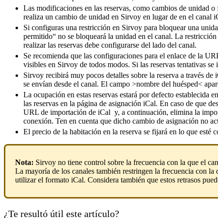
Las
modificaciones
en
las
reservas
,
como
cambios
de
unidad
o
realiza
un
cambio
de
unidad
en
Sirvoy
en
lugar
de
en
el
canal
i
Si
configuras
una
restricci
ó
n
en
Sirvoy
para
bloquear
una
unid
permitido
“
no
se
bloquear
á
la
unidad
en
el
canal
.
La
restricci
ó
n
realizar
las
reservas
debe
configurarse
del
lado
del
canal
.
Se
recomienda
que
las
configuraciones
para
el
enlace
de
la
UR
visibles
en
Sirvoy
de
todos
modos
.
Si
las
reservas
tentativas
se
Sirvoy
recibir
á
muy
pocos
detalles
sobre
la
reserva
a
trav
é
s
de
se
env
í
an
desde
el
canal
.
El
campo
>
nombre
del
hu
é
sped
<
apar
La
ocupaci
ó
n
en
estas
reservas
estar
á
por
defecto
establecida
e
las
reservas
en
la
p
á
gina
de
asignaci
ó
n
iCal
.
En
caso
de
que
de
URL
de
importaci
ó
n
de
iCal
y
,
a
continuaci
ó
n
,
elimina
la
impor
conexi
ó
n
.
Ten
en
cuenta
que
dicho
cambio
de
asignaci
ó
n
no
ac
El
precio
de
la
habitaci
ó
n
en
la
reserva
se
fijar
á
en
lo
que
est
é
c
Nota
:
Sirvoy
no
tiene
control
sobre
la
frecuencia
con
la
que
el
can
La
mayor
í
a
de
los
canales
tambi
é
n
restringen
la
frecuencia
con
la
utilizar
el
formato
iCal
.
Considera
tambi
é
n
que
estos
retrasos
pued
¿Te resultó útil este artículo?