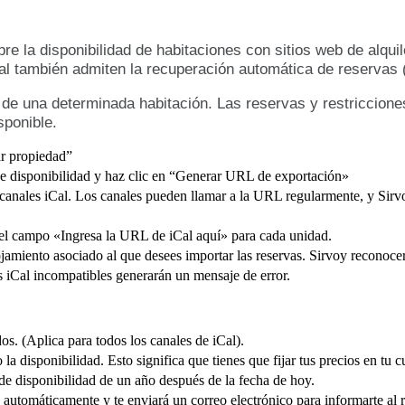
bre
la
disponibilidad
de
habitaciones
con
sitios
web
de
alquil
al
tambi
é
n
admiten
la
recuperaci
ó
n
autom
á
tica
de
reservas
de
una
determinada
habitaci
ó
n
.
Las
reservas
y
restriccione
sponible
.
r
propiedad
”
e
disponibilidad
y
haz
clic
en
“
Generar
URL
de
exportaci
ó
n
»
canales
iCal
.
Los
canales
pueden
llamar
a
la
URL
regularmente
,
y
Sirv
el
campo
«
Ingresa
la
URL
de
iCal
aqu
í
»
para
cada
unidad
.
ojamiento
asociado
al
que
desees
importar
las
reservas
.
Sirvoy
reconoce
s
iCal
incompatibles
generar
á
n
un
mensaje
de
error
.
dos
.
(
Aplica
para
todos
los
canales
de
iCal
)
.
o
la
disponibilidad
.
Esto
significa
que
tienes
que
fijar
tus
precios
en
tu
c
de
disponibilidad
de
un
a
ñ
o
despu
é
s
de
la
fecha
de
hoy
.
autom
á
ticamente
y
te
enviar
á
un
correo
electr
ó
nico
para
informarte
al