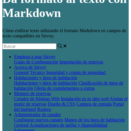
Markdown
Cómo estilizar texto utilizando el formato Markdown en campos de
texto compatibles en Sirvoy.
Empieza a usar Sirvoy
Guías de Configuración
Importación de reservas
Acerca de Sirvoy
General
Técnico
Seguridad y copias de seguridad
Habitaciones y tipos de habitación
Habitaciones y tipos de habitación
Clasificación de tipos de
habitación
Oferta de complementos o extras
Motores de reservas
Creador de Páginas Web
Instalación en tu sitio web
Ajustar el
motor de reservas
Diseño & CSS
Campos de entrada
Portal
del huésped
Rastreo
Administrador de canales
Configurar nuevos canales
Mapeo de los tipos de habitación
General
Actualizaciones de tarifas y disponibilidad
Sobreventa