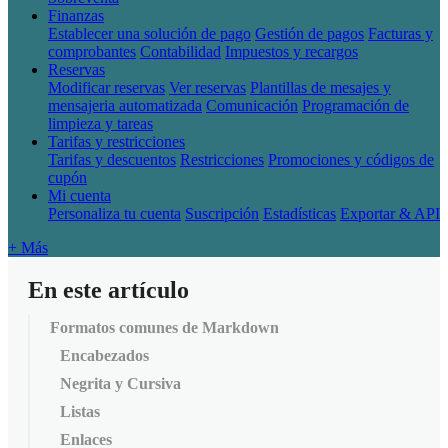
Finanzas
Establecer una solución de pago
Gestión de pagos
Facturas y
comprobantes
Contabilidad
Impuestos y recargos
Reservas
Modificar reservas
Ver reservas
Plantillas de mesajes y
mensajeria automatizada
Comunicación
Programación de
limpieza y tareas
Tarifas y restricciones
Tarifas y descuentos
Restricciones
Promociones y códigos de
cupón
Mi cuenta
Personaliza tu cuenta
Suscripción
Estadísticas
Exportar & API
+ Más
En este artículo
Formatos comunes de Markdown
Encabezados
Negrita y Cursiva
Listas
Enlaces