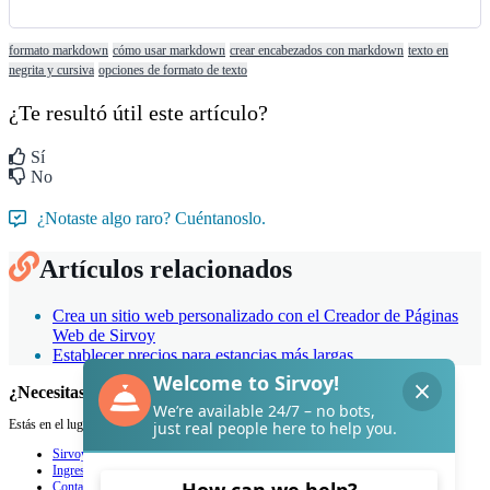
formato markdown
cómo usar markdown
crear encabezados con markdown
texto en
negrita y cursiva
opciones de formato de texto
¿Te resultó útil este artículo?
Sí
No
¿Notaste algo raro? Cuéntanoslo.
Artículos relacionados
Crea un sitio web personalizado con el Creador de Páginas
Web de Sirvoy
Establecer precios para estancias más largas
¿Necesitas ayuda con Sirvoy?
Estás en el lugar adecuado.
Sirvoy
Ingresar
Contacto