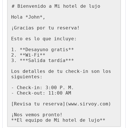
#
Bienvenido
a
Mi
hotel
de
lujo
Hola
*
John
*
,
¡
Gracias
por
tu
reserva
!
Esto
es
lo
que
incluye
:
1
.
*
*
Desayuno
gratis
*
*
2
.
*
*
Wi
-
Fi
*
*
3
.
*
*
*
Salida
tard
í
a
*
*
*
Los
detalles
de
tu
check
-
in
son
los
siguientes
:
-
Check
-
in
:
3
:
00
P
.
M
.
-
Check
-
out
:
11
:
00
AM
[
Revisa
tu
reserva
]
(
www
.
sirvoy
.
com
)
¡
Nos
vemos
pronto
!
*
*
El
equipo
de
Mi
hotel
de
lujo
*
*