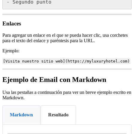
-
Segundo
punto
Enlaces
Para
agregar
un
enlace
en
el
que
se
pueda
hacer
clic
,
usa
corchetes
para
el
texto
del
enlace
y
par
é
ntesis
para
la
URL
.
Ejemplo
:
[
Visita
nuestro
sitio
web
]
(
https
:
/
/
myluxuryhotel
.
com
)
Ejemplo
de
Email
con
Markdown
Usa
las
pesta
ñ
as
a
continuaci
ó
n
para
ver
un
breve
ejemplo
escrito
en
Markdown
.
Markdown
Resultado