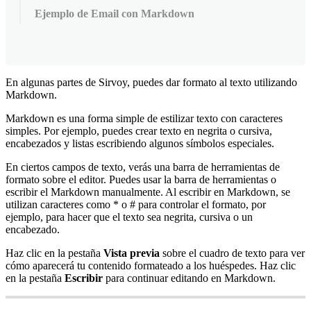
Ejemplo de Email con Markdown
En
algunas
partes
de
Sirvoy
,
puedes
dar
formato
al
texto
utilizando
Markdown
.
Markdown
es
una
forma
simple
de
estilizar
texto
con
caracteres
simples
.
Por
ejemplo
,
puedes
crear
texto
en
negrita
o
cursiva
,
encabezados
y
listas
escribiendo
algunos
s
í
mbolos
especiales
.
En
ciertos
campos
de
texto
,
ver
á
s
una
barra
de
herramientas
de
formato
sobre
el
editor
.
Puedes
usar
la
barra
de
herramientas
o
escribir
el
Markdown
manualmente
.
Al
escribir
en
Markdown
,
se
utilizan
caracteres
como
*
o
#
para
controlar
el
formato
,
por
ejemplo
,
para
hacer
que
el
texto
sea
negrita
,
cursiva
o
un
encabezado
.
Haz
clic
en
la
pesta
ñ
a
Vista
previa
sobre
el
cuadro
de
texto
para
ver
c
ó
mo
aparecer
á
tu
contenido
formateado
a
los
hu
é
spedes
.
Haz
clic
en
la
pesta
ñ
a
Escribir
para
continuar
editando
en
Markdown
.