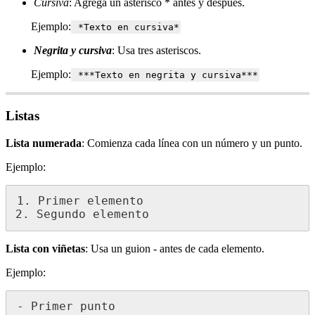
Cursiva
:
Agrega
un
asterisco
*
antes
y
despu
é
s
.
Ejemplo
:
*
Texto
en
cursiva
*
Negrita
y
cursiva
:
Usa
tres
asteriscos
.
Ejemplo
:
*
*
*
Texto
en
negrita
y
cursiva
*
*
*
Listas
Lista
numerada
:
Comienza
cada
l
í
nea
con
un
n
ú
mero
y
un
punto
.
Ejemplo
:
1
.
Primer
elemento
2
.
Segundo
elemento
Lista
con
vi
ñ
etas
:
Usa
un
guion
-
antes
de
cada
elemento
.
Ejemplo
:
-
Primer
punto