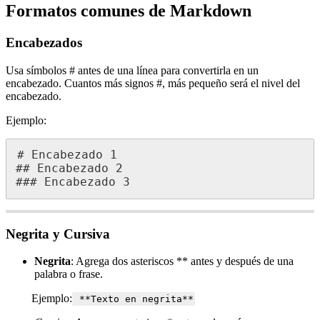
Formatos
comunes
de
Markdown
Encabezados
Usa
s
í
mbolos
#
antes
de
una
l
í
nea
para
convertirla
en
un
encabezado
.
Cuantos
m
á
s
signos
#
,
m
á
s
peque
ñ
o
ser
á
el
nivel
del
encabezado
.
Ejemplo
:
#
Encabezado
1
#
#
Encabezado
2
#
#
#
Encabezado
3
Negrita
y
Cursiva
Negrita
:
Agrega
dos
asteriscos
*
*
antes
y
despu
é
s
de
una
palabra
o
frase
.
Ejemplo
:
*
*
Texto
en
negrita
*
*