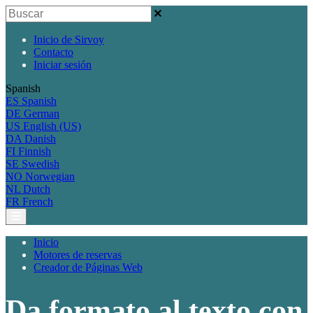
Inicio de Sirvoy
Contacto
Iniciar sesión
Spanish
ES
Spanish
DE
German
US
English (US)
DA
Danish
FI
Finnish
SE
Swedish
NO
Norwegian
NL
Dutch
FR
French
Inicio
Motores de reservas
Creador de Páginas Web
Da formato al texto con