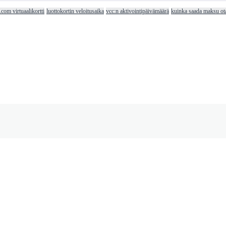
com virtuaalikortti
luottokortin veloitusaika
vcc:n aktivointipäivämäärä
kuinka saada maksu ota