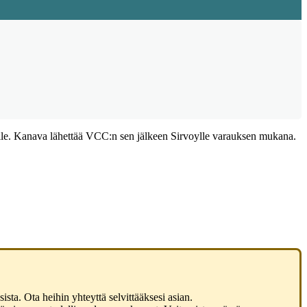
le
.
Kanava
l
ä
hett
ä
ä
VCC
:
n
sen
j
ä
lkeen
Sirvoylle
varauksen
mukana
.
sista
.
Ota
heihin
yhteytt
ä
selvitt
ä
ä
ksesi
asian
.