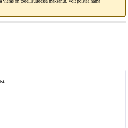
ä
vieras
on
todellisuudessa
maksanut
.
Voit
poistaa
n
ä
m
ä
ä
si
.