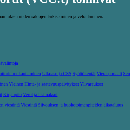
an lukien niiden saldojen tarkistaminen ja veloittaminen.
sävalintoja
ttorin mukauttaminen
Ulkoasu ja CSS
Syöttökentät
Vierasportaali
Seu
inen
Yleinen
Hinta- ja saatavuuspäivitykset
Ylivaraukset
it
Kirjanpito
Verot ja lisämaksut
en viestintä
Viestintä
Siivouksen ja huoltotoimenpiteiden aikatalutus