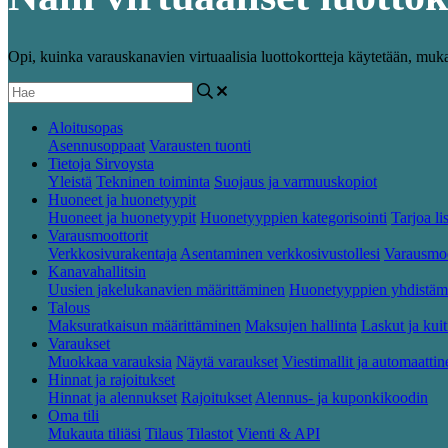
Opi, kuinka varauskanavien virtuaalisia luottokortteja käytetään, muka
Aloitusopas
Asennusoppaat
Varausten tuonti
Tietoja Sirvoysta
Yleistä
Tekninen toiminta
Suojaus ja varmuuskopiot
Huoneet ja huonetyypit
Huoneet ja huonetyypit
Huonetyyppien kategorisointi
Tarjoa li
Varausmoottorit
Verkkosivurakentaja
Asentaminen verkkosivustollesi
Varausmoo
Kanavahallitsin
Uusien jakelukanavien määrittäminen
Huonetyyppien yhdistäm
Talous
Maksuratkaisun määrittäminen
Maksujen hallinta
Laskut ja kuit
Varaukset
Muokkaa varauksia
Näytä varaukset
Viestimallit ja automaattin
Hinnat ja rajoitukset
Hinnat ja alennukset
Rajoitukset
Alennus- ja kuponkikoodin
Oma tili
Mukauta tiliäsi
Tilaus
Tilastot
Vienti & API