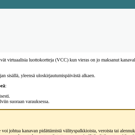
ä
v
ä
t
virtuaalisia
luottokortteja
(
VCC
)
kun
vieras
on
jo
maksanut
kanaval
jan
sis
ä
ll
ä
,
yleens
ä
uloskirjautumisp
ä
iv
ä
st
ä
alkaen
.
pe
ä
:
sesti
.
lviin
suoraan
varauksessa
.
e
voi
johtua
kanavan
pid
ä
tt
ä
mist
ä
v
ä
lityspalkkioista
,
veroista
tai
alennuk