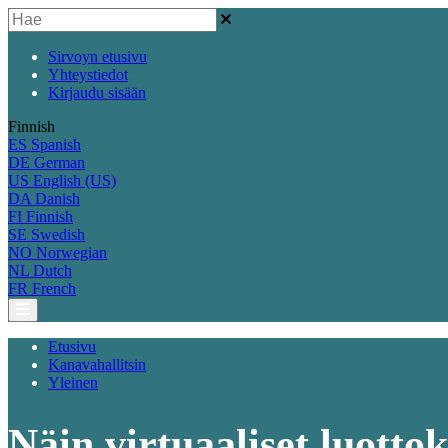
Sirvoyn etusivu
Yhteystiedot
Kirjaudu sisään
Finnish
ES
Spanish
DE
German
US
English (US)
DA
Danish
FI
Finnish
SE
Swedish
NO
Norwegian
NL
Dutch
FR
French
Etusivu
Kanavahallitsin
Yleinen
Näin virtuaaliset luotto