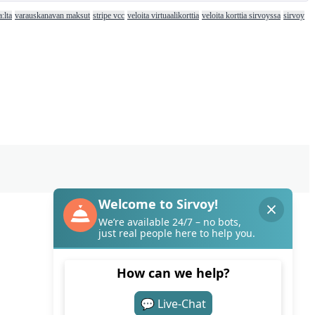
:lta
varauskanavan maksut
stripe vcc
veloita virtuaalikorttia
veloita korttia sirvoyssa
sirvoy