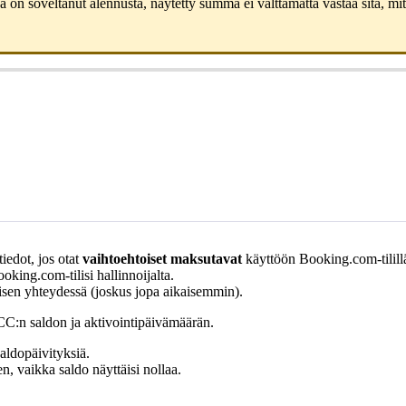
a
on
soveltanut
alennusta
,
n
ä
ytetty
summa
ei
v
ä
ltt
ä
m
ä
tt
ä
vastaa
sit
ä
,
mit
tiedot
,
jos
otat
vaihtoehtoiset
maksutavat
k
ä
ytt
ö
ö
n
Booking
.
com
-
tilill
ooking
.
com
-
tilisi
hallinnoijalta
.
isen
yhteydess
ä
(
joskus
jopa
aikaisemmin
)
.
CC
:
n
saldon
ja
aktivointip
ä
iv
ä
m
ä
ä
r
ä
n
.
saldop
ä
ivityksi
ä
.
en
,
vaikka
saldo
n
ä
ytt
ä
isi
nollaa
.