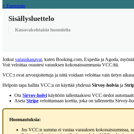
+ Enemmän
Sisällysluettelo
Kanavakohtaisia huomioita
Jotkut
varauskanavat
,
kuten
Booking
.
com
,
Expedia
ja
Agoda
,
my
ö
nt
Voit
veloittaa
osuutesi
varauksen
kokonaissummasta
VCC
:
lt
ä
.
VCC
:
t
ovat
arvorajoitettuja
ja
niit
ä
voidaan
veloittaa
vain
tietyn
aikara
Helpoin
tapa
hallita
VCC
:
a
on
k
ä
ytt
ä
ä
yhdess
ä
Sirvoy
-
holvia
ja
Stri
Ota
Sirvoy
-
holvi
k
ä
ytt
ö
ö
n
tallentaaksesi
VCC
-
tiedot
automaatti
Aseta
Stripe
veloittamaan
korttia
,
joka
on
tallennettu
Sirvoy
-
ho
Huomautuksia
:
Jos
VCC
:
n
summa
ei
vastaa
varauksen
kokonaissummaa
,
s