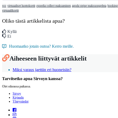
vcc
virtuaaliset luottokortit
expedia collect maksaminen
agoda stripe maksuongelma
booking.
virtuaalikortit
Oliko tästä artikkelista apua?
Kyllä
Ei
Huomaatko jotain outoa? Kerro meille.
Aiheeseen liittyvät artikkelit
Miksi varaus jaettiin eri huoneisiin?
Tarvitsetko apua Sirvoyn kanssa?
Olet oikeassa paikassa.
Sirvoy
Kirjaudu
Yhteystiedot