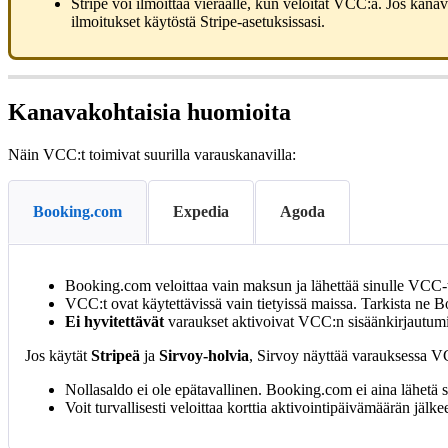
Stripe
voi
ilmoittaa
vieraalle
,
kun
veloitat
VCC
:
a
.
Jos
kanav
ilmoitukset
k
ä
yt
ö
st
ä
Stripe
-
asetuksissasi
.
Kanavakohtaisia
huomioita
N
ä
in
VCC
:
t
toimivat
suurilla
varauskanavilla
:
Booking.com
Expedia
Agoda
Booking
.
com
veloittaa
vain
maksun
ja
l
ä
hett
ä
ä
sinulle
VCC
-
VCC
:
t
ovat
k
ä
ytett
ä
viss
ä
vain
tietyiss
ä
maissa
.
Tarkista
ne
B
Ei
hyvitett
ä
v
ä
t
varaukset
aktivoivat
VCC
:
n
sis
ä
ä
nkirjautum
Jos
k
ä
yt
ä
t
Stripe
ä
ja
Sirvoy
-
holvia
,
Sirvoy
n
ä
ytt
ä
ä
varauksessa
V
Nollasaldo
ei
ole
ep
ä
tavallinen
.
Booking
.
com
ei
aina
l
ä
het
ä
Voit
turvallisesti
veloittaa
korttia
aktivointip
ä
iv
ä
m
ä
ä
r
ä
n
j
ä
lke