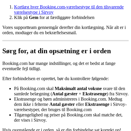
Kortl
æ
g
hver
Booking
.
com
-
v
æ
relsestype
til
den
tilsvarende
v
æ
relsestype
i
Sirvoy
Klik
p
å
Gem
for
at
f
æ
rdigg
ø
re
forbindelsen
Vores
supportteam
gennemg
å
r
derefter
din
kortl
æ
gning
.
N
å
r
alt
er
i
orden
,
modtager
du
en
bekr
æ
ftelsesmail
.
S
ø
rg
for
,
at
din
ops
æ
tning
er
i
orden
Booking
.
com
har
mange
indstillinger
,
og
det
er
bedst
at
fange
eventuelle
fejl
tidligt
.
Efter
forbindelsen
er
oprettet
,
b
ø
r
du
kontrollere
f
ø
lgende
:
P
å
Booking
.
com
skal
Maksimalt
antal
voksne
svare
til
den
samlede
bel
æ
gning
(
Antal
g
æ
ster
+
Ekstrasenge
)
fra
Sirvoy
.
Ekstrasenge
og
b
ø
rn
administreres
i
Booking
.
com
.
Medtag
dem
ikke
i
felterne
Antal
g
æ
ster
eller
Ekstrasenge
i
Sirvoy
-
v
æ
relsestyper
,
der
bruges
til
Booking
.
com
Tilg
æ
ngelighed
og
priser
p
å
Booking
.
com
skal
matche
det
,
der
vises
i
Sirvoy
.
Hvis
ovenst
å
ende
er
i
orden
,
s
å
er
din
forbindelse
sat
korrekt
op
!