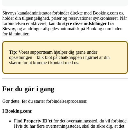
Sirvoys
kanaladministrator
forbinder
direkte
med
Booking
.
com
og
holder
din
tilg
æ
ngelighed
,
priser
og
reservationer
synkroniseret
.
N
å
r
forbindelsen
er
aktiveret
,
kan
du
styre
disse
indstillinger
fra
Sirvoy
,
og
æ
ndringer
afspejles
automatisk
p
å
Booking
.
com
inden
for
f
å
minutter
.
Tip
:
Vores
supportteam
hj
æ
lper
dig
gerne
under
ops
æ
tningen
–
klik
blot
p
å
chatknappen
i
hj
ø
rnet
af
din
sk
æ
rm
for
at
komme
i
kontakt
med
os
.
F
ø
r
du
g
å
r
i
gang
G
ø
r
dette
,
f
ø
r
du
starter
forbindelsesprocessen
:
I
Booking
.
com
:
Find
Property
ID
'
et
for
det
overnatningssted
,
du
vil
forbinde
.
Hvis
du
har
flere
overnatningssteder
,
skal
du
sikre
dig
,
at
det