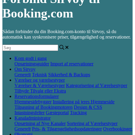
Booking.com
Sådan forbinder du din Booking.com-konto til Sirvoy, så du
automatisk kan synkronisere priser, tilgængelighed og reservationer.
Kom godt i gang
Opsætningsguider
Import af reservationer
Om Sirvoy
Generelt
Teknisk
Sikkerhed & Backups
Værelser og værelsestyper
Værelser & Værelsestyper
Kategorisering af Værelsestyper
Tilbyde Tilvalg eller Ekstra
Reservationsformularer
Hjemmesidebygger
Installering på jeres Hjemmeside
Tilpasning af Bookingmotoren
Design & CSS
Intastningsfelter
Gæsteportal
Tracking
Kanaladministrator
Opsætning af Nye Kanaler
Sortering af Værelsestyper
Generelt
Pris- & Tilgængelighedsopdateringer
Overbookinger
Økonomi