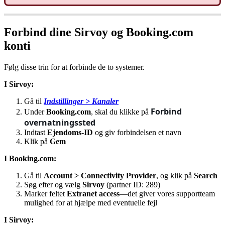
Forbind
dine
Sirvoy
og
Booking
.
com
konti
F
ø
lg
disse
trin
for
at
forbinde
de
to
systemer
.
I
Sirvoy
:
G
å
til
Indstillinger
>
Kanaler
Forbind
Under
Booking
.
com
,
skal
du
klikke
p
å
overnatningssted
Indtast
Ejendoms
-
ID
og
giv
forbindelsen
et
navn
Klik
p
å
Gem
I
Booking
.
com
:
G
å
til
Account
>
Connectivity
Provider
,
og
klik
p
å
Search
S
ø
g
efter
og
v
æ
lg
Sirvoy
(
partner
ID
:
289
)
Marker
feltet
Extranet
access
—
det
giver
vores
supportteam
mulighed
for
at
hj
æ
lpe
med
eventuelle
fejl
I
Sirvoy
: