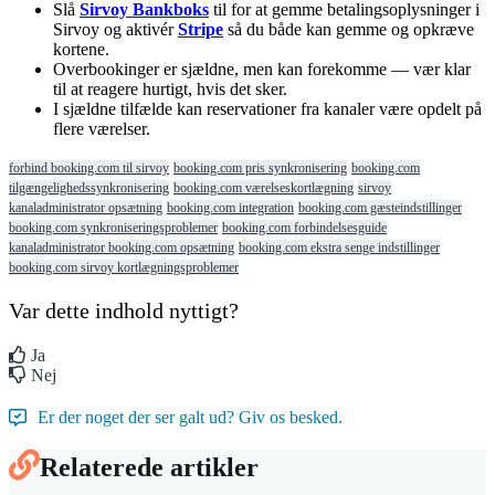
Sl
å
Sirvoy
Bankboks
til
for
at
gemme
betalingsoplysninger
i
Sirvoy
og
aktiv
é
r
Stripe
s
å
du
b
å
de
kan
gemme
og
opkr
æ
ve
kortene
.
Overbookinger
er
sj
æ
ldne
,
men
kan
forekomme
—
v
æ
r
klar
til
at
reagere
hurtigt
,
hvis
det
sker
.
I
sj
æ
ldne
tilf
æ
lde
kan
reservationer
fra
kanaler
v
æ
re
opdelt
p
å
flere
v
æ
relser
.
forbind booking.com til sirvoy
booking.com pris synkronisering
booking.com
tilgængelighedssynkronisering
booking.com værelseskortlægning
sirvoy
kanaladministrator opsætning
booking.com integration
booking.com gæsteindstillinger
booking.com synkroniseringsproblemer
booking.com forbindelsesguide
kanaladministrator booking.com opsætning
booking.com ekstra senge indstillinger
booking.com sirvoy kortlægningsproblemer
Var dette indhold nyttigt?
Ja
Nej
Er der noget der ser galt ud? Giv os besked.
Relaterede artikler