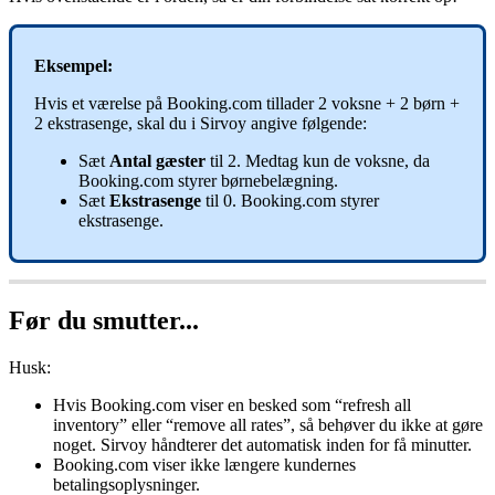
Eksempel
:
Hvis
et
v
æ
relse
p
å
Booking
.
com
tillader
2
voksne
+
2
b
ø
rn
+
2
ekstrasenge
,
skal
du
i
Sirvoy
angive
f
ø
lgende
:
S
æ
t
Antal
g
æ
ster
til
2
.
Medtag
kun
de
voksne
,
da
Booking
.
com
styrer
b
ø
rnebel
æ
gning
.
S
æ
t
Ekstrasenge
til
0
.
Booking
.
com
styrer
ekstrasenge
.
F
ø
r
du
smutter
.
.
.
Husk
:
Hvis
Booking
.
com
viser
en
besked
som
“
refresh
all
inventory
”
eller
“
remove
all
rates
”
,
s
å
beh
ø
ver
du
ikke
at
g
ø
re
noget
.
Sirvoy
h
å
ndterer
det
automatisk
inden
for
f
å
minutter
.
Booking
.
com
viser
ikke
l
æ
ngere
kundernes
betalingsoplysninger
.