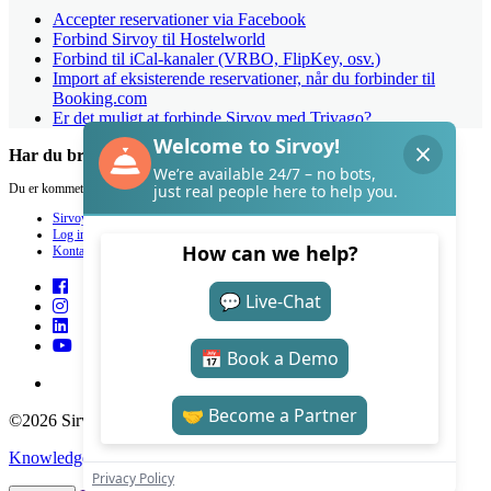
Accepter reservationer via Facebook
Forbind Sirvoy til Hostelworld
Forbind til iCal-kanaler (VRBO, FlipKey, osv.)
Import af eksisterende reservationer, når du forbinder til
Booking.com
Er det muligt at forbinde Sirvoy med Trivago?
Har du brug for hjælp med Sirvoy?
Du er kommet til det helt rette sted.
Sirvoy
Log ind
Kontakt
©2026 Sirvoy . All Rights reserved.
Knowledge Base Software
by Helpjuice