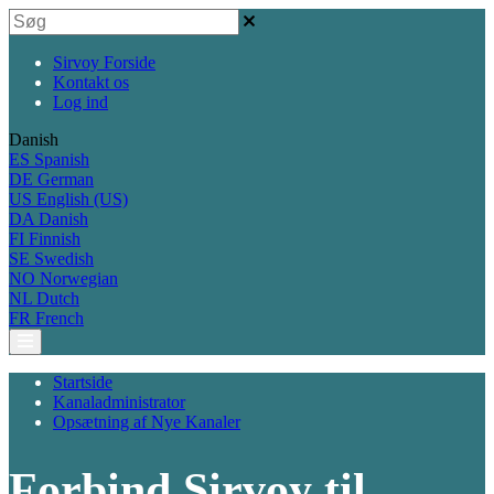
Sirvoy Forside
Kontakt os
Log ind
Danish
ES
Spanish
DE
German
US
English (US)
DA
Danish
FI
Finnish
SE
Swedish
NO
Norwegian
NL
Dutch
FR
French
Startside
Kanaladministrator
Opsætning af Nye Kanaler
Forbind Sirvoy til