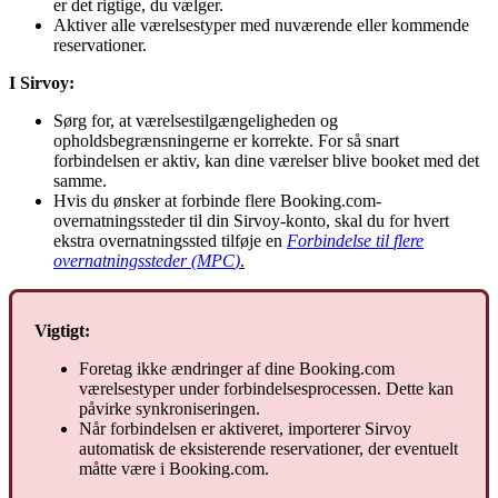
er
det
rigtige
,
du
v
æ
lger
.
Aktiver
alle
v
æ
relsestyper
med
nuv
æ
rende
eller
kommende
reservationer
.
I
Sirvoy
:
S
ø
rg
for
,
at
v
æ
relsestilg
æ
ngeligheden
og
opholdsbegr
æ
nsningerne
er
korrekte
.
For
s
å
snart
forbindelsen
er
aktiv
,
kan
dine
v
æ
relser
blive
booket
med
det
samme
.
Hvis
du
ø
nsker
at
forbinde
flere
Booking
.
com
-
overnatningssteder
til
din
Sirvoy
-
konto
,
skal
du
for
hvert
ekstra
overnatningssted
tilf
ø
je
en
Forbindelse
til
flere
overnatningssteder
(
MPC
)
.
Vigtigt
:
Foretag
ikke
æ
ndringer
af
dine
Booking
.
com
v
æ
relsestyper
under
forbindelsesprocessen
.
Dette
kan
p
å
virke
synkroniseringen
.
N
å
r
forbindelsen
er
aktiveret
,
importerer
Sirvoy
automatisk
de
eksisterende
reservationer
,
der
eventuelt
m
å
tte
v
æ
re
i
Booking
.
com
.