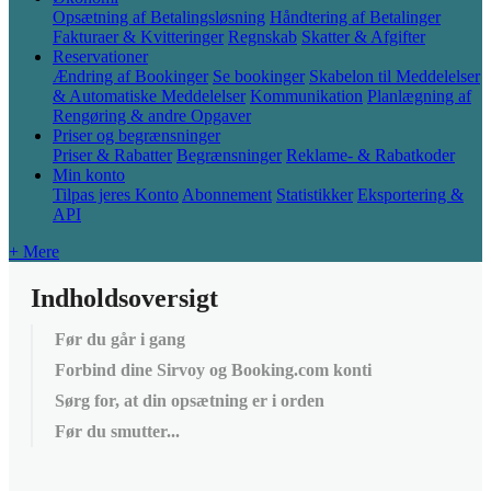
Opsætning af Betalingsløsning
Håndtering af Betalinger
Fakturaer & Kvitteringer
Regnskab
Skatter & Afgifter
Reservationer
Ændring af Bookinger
Se bookinger
Skabelon til Meddelelser
& Automatiske Meddelelser
Kommunikation
Planlægning af
Rengøring & andre Opgaver
Priser og begrænsninger
Priser & Rabatter
Begrænsninger
Reklame- & Rabatkoder
Min konto
Tilpas jeres Konto
Abonnement
Statistikker
Eksportering &
API
+ Mere
Indholdsoversigt
Før du går i gang
Forbind dine Sirvoy og Booking.com konti
Sørg for, at din opsætning er i orden
Før du smutter...