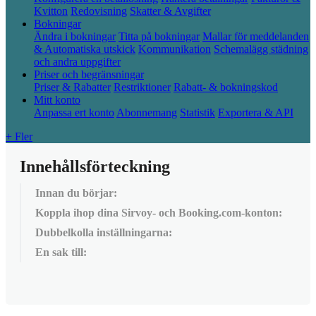
Kvitton
Redovisning
Skatter & Avgifter
Bokningar
Ändra i bokningar
Titta på bokningar
Mallar för meddelanden
& Automatiska utskick
Kommunikation
Schemalägg städning
och andra uppgifter
Priser och begränsningar
Priser & Rabatter
Restriktioner
Rabatt- & bokningskod
Mitt konto
Anpassa ert konto
Abonnemang
Statistik
Exportera & API
+ Fler
Innehållsförteckning
Innan du börjar:
Koppla ihop dina Sirvoy- och Booking.com-konton:
Dubbelkolla inställningarna:
En sak till: