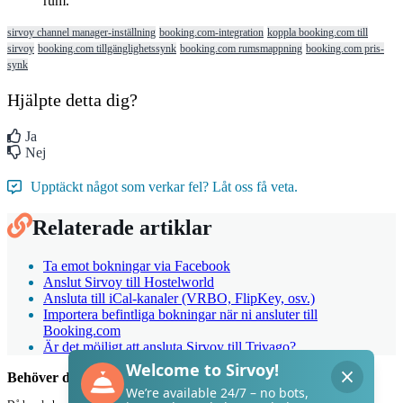
rum
.
sirvoy channel manager-inställning
booking.com-integration
koppla booking.com till
sirvoy
booking.com tillgänglighetssynk
booking.com rumsmappning
booking.com pris-
synk
Hjälpte detta dig?
Ja
Nej
Upptäckt något som verkar fel? Låt oss få veta.
Relaterade artiklar
Ta emot bokningar via Facebook
Anslut Sirvoy till Hostelworld
Ansluta till iCal-kanaler (VRBO, FlipKey, osv.)
Importera befintliga bokningar när ni ansluter till
Booking.com
Är det möjligt att ansluta Sirvoy till Trivago?
Behöver du hjälp med Sirvoy?