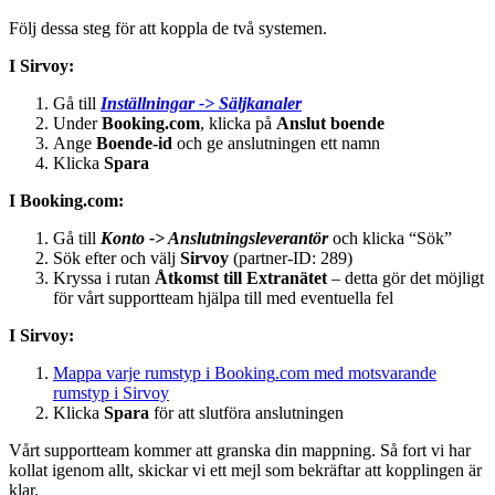
F
ö
lj
dessa
steg
f
ö
r
att
koppla
de
tv
å
systemen
.
I
Sirvoy
:
G
å
till
Inst
ä
llningar
-
>
S
ä
ljkanaler
Under
Booking
.
com
,
klicka
p
å
Anslut
boende
Ange
Boende
-
id
och
ge
anslutningen
ett
namn
Klicka
Spara
I
Booking
.
com
:
G
å
till
Konto
-
>
Anslutningsleverant
ö
r
och
klicka
“
S
ö
k
”
S
ö
k
efter
och
v
ä
lj
Sirvoy
(
partner
-
ID
:
289
)
Kryssa
i
rutan
Å
tkomst
till
Extran
ä
tet
–
detta
g
ö
r
det
m
ö
jligt
f
ö
r
v
å
rt
supportteam
hj
ä
lpa
till
med
eventuella
fel
I
Sirvoy
:
Mappa
varje
rumstyp
i
Booking
.
com
med
motsvarande
rumstyp
i
Sirvoy
Klicka
Spara
f
ö
r
att
slutf
ö
ra
anslutningen
V
å
rt
supportteam
kommer
att
granska
din
mappning
.
S
å
fort
vi
har
kollat
igenom
allt
,
skickar
vi
ett
mejl
som
bekr
ä
ftar
att
kopplingen
ä
r
klar
.