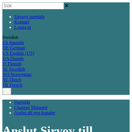
Sirvoys startsida
Kontakt
Logga in
Swedish
ES
Spanish
DE
German
US
English (US)
DA
Danish
FI
Finnish
SE
Swedish
NO
Norwegian
NL
Dutch
FR
French
Startsida
Channel Manager
Anslut till nya kanaler
Anslut Sirvoy till