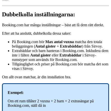
Dubbelkolla
inst
ä
llningarna
:
Booking
.
com
har
m
å
nga
inst
ä
llningar
–
b
ä
st
att
f
å
dem
r
ä
tt
direkt
.
Efter
att
ha
anslutit
,
dubbelkolla
dessa
saker
:
P
å
Booking
.
com
b
ö
r
Max
antal
vuxna
matcha
den
totala
bel
ä
ggningen
(
Antal
g
ä
ster
+
Extrab
ä
ddar
)
fr
å
n
Sirvoy
.
Extrab
ä
ddar
och
barn
hanteras
i
Booking
.
com
.
Inkludera
dem
inte
i
f
ä
lten
Antal
g
ä
ster
eller
Extrab
ä
ddar
i
Sirvoy
-
rumstyper
som
anv
ä
nds
f
ö
r
Booking
.
com
.
Tillg
ä
nglighet
och
priser
p
å
Booking
.
com
b
ö
r
matcha
det
som
visas
i
Sirvoy
.
Om
allt
ovan
matchar
,
ä
r
din
installation
bra
.
Exempel
:
Om
ett
rum
till
å
ter
2
vuxna
+
2
barn
+
2
extras
ä
ngar
p
å
Booking
.
com
,
st
ä
ll
d
å
in