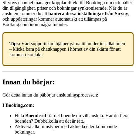
Sirvoys
channel
manager
kopplar
direkt
till
Booking
.
com
och
h
å
ller
din
tillg
ä
nglighet
,
priser
och
bokningar
synkroniserade
.
N
ä
r
du
ä
r
ansluten
kommer
du
att
hantera
dessa
inst
ä
llningar
fr
å
n
Sirvoy
,
och
uppdateringar
kommer
automatiskt
att
till
ä
mpas
p
å
Booking
.
com
inom
n
å
gra
minuter
.
Tips
:
V
å
rt
supportteam
hj
ä
lper
g
ä
rna
till
under
installationen
–
klicka
bara
p
å
chattknappen
i
h
ö
rnet
av
din
sk
ä
rm
f
ö
r
att
komma
i
kontakt
.
Innan
du
b
ö
rjar
:
G
ö
r
detta
innan
du
p
å
b
ö
rjar
anslutningsprocessen
:
I
Booking
.
com
:
Hitta
Boende
-
id
f
ö
r
det
boende
du
vill
ansluta
.
Har
du
flera
boenden
?
Dubbelkolla
att
det
ä
r
r
ä
tt
.
Aktivera
alla
rumstyper
med
aktuella
eller
kommande
bokningar
.