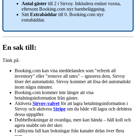
Antal
g
ä
ster
till
2
i
Sirvoy
.
Inkludera
endast
vuxna
,
eftersom
Booking
.
com
styr
barnbel
ä
ggning
.
S
ä
tt
Extrab
ä
ddar
till
0
.
Booking
.
com
styr
extrab
ä
ddar
.
En
sak
till
:
T
ä
nk
p
å
:
Booking
.
com
kan
visa
meddelanden
som
"
refresh
all
inventory
"
eller
"
remove
all
rates
"
–
ignorera
dem
,
Sirvoy
l
ö
ser
det
automatiskt
.
Sirvoy
kommer
att
l
ö
sa
det
automatiskt
inom
n
å
gra
minuter
.
Booking
.
com
kommer
inte
l
ä
ngre
att
visa
betalningsinformation
fr
å
n
g
ä
ster
.
Aktivera
Sirvoy
-
valvet
f
ö
r
att
lagra
betalningsinformation
i
Sirvoy
och
aktivera
Stripe
om
du
b
å
de
vill
lagra
och
debitera
dessa
uppgifter
.
Dubbelbokningar
ä
r
ovanliga
,
men
kan
h
ä
nda
–
h
å
ll
koll
och
agera
snabbt
om
det
sker
.
I
s
ä
llsynta
fall
kan
bokningar
fr
å
n
kanaler
delas
ö
ver
flera