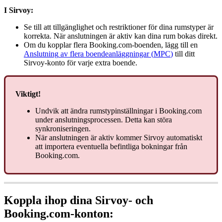
I
Sirvoy
:
Se
till
att
tillg
ä
nglighet
och
restriktioner
f
ö
r
dina
rumstyper
ä
r
korrekta
.
N
ä
r
anslutningen
ä
r
aktiv
kan
dina
rum
bokas
direkt
.
Om
du
kopplar
flera
Booking
.
com
-
boenden
,
l
ä
gg
till
en
Anslutning
av
flera
boendeanl
ä
ggningar
(
MPC
)
till
ditt
Sirvoy
-
konto
f
ö
r
varje
extra
boende
.
Viktigt
!
Undvik
att
ä
ndra
rumstypinst
ä
llningar
i
Booking
.
com
under
anslutningsprocessen
.
Detta
kan
st
ö
ra
synkroniseringen
.
N
ä
r
anslutningen
ä
r
aktiv
kommer
Sirvoy
automatiskt
att
importera
eventuella
befintliga
bokningar
fr
å
n
Booking
.
com
.
Koppla
ihop
dina
Sirvoy
-
och
Booking
.
com
-
konton
: