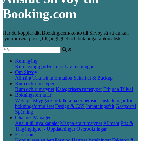
Booking.com
Hur du kopplar ditt Booking.com-konto till Sirvoy så att du kan
synkronisera priser, tillgänglighet och bokningar automatiskt.
Kom igång
Kom igång-guider
Import av bokningar
Om Sirvoy
Allmänt
Teknisk information
Säkerhet & Backup
Rum och rumstyper
Rum och rumstyper
Kategorisera rumstyper
Erbjuda Tillval
Bokningsformulär
Webbplatsbyggare
Installera på er hemsida
Inställningar för
bokningsformuläret
Design & CSS
Inmatningsfält
Gästportal
Spårning
Channel Manager
Anslut till nya kanaler
Mappa era rumstyper
Allmänt
Pris &
Tillgänglighet - Uppdateringar
Överbokningar
Ekonomi
Konfigurera en betallösning
Hantera betalningar
Fakturor &